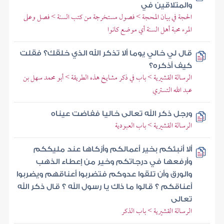
والمتلاقين في
الحجة في بيان المحجة > فصول مستخرجة من كتب السنة > فصل وعلى
المرء محبة أهل السنة أي موضع كانوا
قال لي خالي يوما ألا تذكر الله الذي خلقك؟ فقلت
كيف أذكره؟
الرسالة القشيرية > باب في ذكر مشايخ هذه الطريقة > أبو محمد سهل بن
عبد الله التستري
ورجل ذكر الله تعالى خاليا ففاضت عيناه
الرسالة القشيرية > باب العبودية
ألا أنبئكم بخير أعمالكم وأزكاها عند مليككم
وأرفعها في درجاتكم وخير من إعطاء الذهب
والورق وأن تلقوا عدوكم فتضربوا أعناقهم ويضربوا
أعناقكم ؟ قالوا ما ذاك يا رسول الله ؟ قال ذكر الله
تعالى
الرسالة القشيرية > باب الذكر