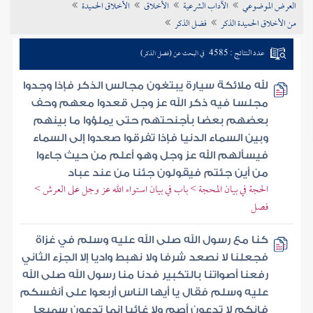
العرض الموضوعي
الآداب الشرعية
الأخلاق
الأخلاق الحميدة
تراجم الأعلام
من الأخلاق الحميدة الذكر
فضل الذكر
عدد النتائج : 4585
في البحث عن (فضل الذكر)
لله ملائكة سيارة يبتغون مجالس الذكر فإذا وجدوا
مجلسا فيه ذكر الله عز وجل قعدوا معهم وحف
بعضهم بعضا بأجنحتهم حتى يملؤوا ما بينهم
وبين السماء الدنيا فإذا تفرقوا صعدوا إلى السماء
فيسألهم الله عز وجل وهو أعلم من حيث جاءوا
من أين جئتم فيقولون جئنا من عند عباد
الحجة في بيان المحجة > باب في بيان استواء الله عز وجل على العرش >
فصل
كنا مع رسول الله صلى الله عليه وسلم في غزاة
فجعلنا لا نصعد شرفا ولا نهبط واديا إلا الجزء الثاني
رفعنا أصواتنا بالتكبير فدنا منا رسول الله صلى الله
عليه وسلم فقال يا أيها الناس أربعوا على أنفسكم
فإنكم لا تدعون أصم ولا غائبا إنما تدعون سميعا