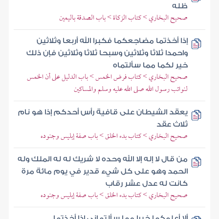
ظله
صحيح البخاري > كتاب الزكاة > باب الصدقة باليمين
إذا أخذتما مضاجعكما فكبرا الله أربعا وثلاثين
واحمدا ثلاثا وثلاثين وسبحا ثلاثا وثلاثين فإن ذلك
خير لكما مما سألتماه
صحيح البخاري > كتاب فرض الخمس > باب الدليل على أن الخمس
لنوائب رسول الله صلى الله عليه وسلم والمساكين
يعقد الشيطان على قافية رأس أحدكم إذا هو نام
ثلاث عقد
صحيح البخاري > كتاب بدء الخلق > باب صفة إبليس وجنوده
من قال لا إله إلا الله وحده لا شريك له له الملك وله
الحمد وهو على كل شيء قدير في يوم مائة مرة
كانت له عدل عشر رقاب
صحيح البخاري > كتاب بدء الخلق > باب صفة إبليس وجنوده
ألا أعلمكما خيرا مما سألتماني إذا أخذتما