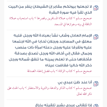
لا تجعلوا بيوتكم مقابر إن الشيطان ينفر من البيت
الذي تقرأ فيه سورة البقرة
صحيح مسلم > كتاب صلاة المسافرين وقصرها > باب استحباب صلاة
النافلة في بيته وجوازها في المسجد
الإمام العادل وشاب نشأ بعبادة الله ورجل قلبه
معلق في المساجد ورجلان تحابا في الله اجتمعا
عليه وتفرقا عليه ورجل دعته امرأة ذات منصب
وجمال فقال إني أخاف الله ورجل تصدق بصدقة
فأخفاها حتى لا تعلم يمينه ما تنفق شماله ورجل
ذكر الله خاليا ففاضت عيناه
صحيح مسلم > كتاب الزكاة > باب فضل إخفاء الصدقة
أنا عند ظن عبدي بي
صحيح مسلم > كتاب الذكر والدعاء والتوبة والاستغفار > باب الحث على
ذكر الله تعالى
إذا تلقاني عبدي بشبر تلقيته بذراع