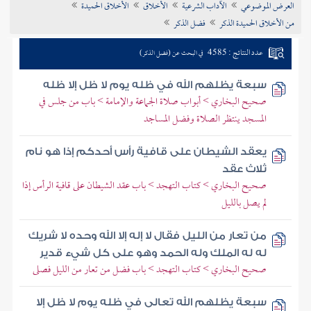
العرض الموضوعي
الآداب الشرعية
الأخلاق
الأخلاق الحميدة
تراجم الأعلام
من الأخلاق الحميدة الذكر
فضل الذكر
عدد النتائج : 4585
في البحث عن (فضل الذكر)
سبعة يظلهم الله في ظله يوم لا ظل إلا ظله
صحيح البخاري > أبواب صلاة الجماعة والإمامة > باب من جلس في
المسجد ينتظر الصلاة وفضل المساجد
يعقد الشيطان على قافية رأس أحدكم إذا هو نام
ثلاث عقد
صحيح البخاري > كتاب التهجد > باب عقد الشيطان على قافية الرأس إذا
لم يصل بالليل
من تعار من الليل فقال لا إله إلا الله وحده لا شريك
له له الملك وله الحمد وهو على كل شيء قدير
صحيح البخاري > كتاب التهجد > باب فضل من تعار من الليل فصلى
سبعة يظلهم الله تعالى في ظله يوم لا ظل إلا