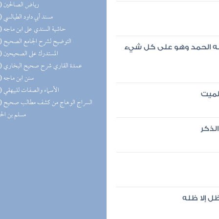
(34) رياض الصالحين
(33) مسند أبي داود الطيالسي
(31) حاشية السندي على ابن ماجه
(31) التوضيح لشرح الجامع الصحيح
ك وله الحمد وهو على كل شيء
(31) المستدرك على الصحيحين
(30) عمدة القاري شرح صحيح البخاري
(30) سنن ابن ماجه
(29) الأسماء والصفات للبيهقي
الميت
(27) السر
مسلم بن ال
لذكر
ل إلا ظله