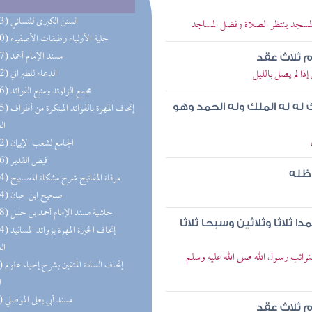
(223) السنن الكبرى للنسائي
لمسجد ينتظر الصلاة وفضل المساجد
(210) حلية الأولياء وطبقات الأصفياء
(207) مسند الإمام أحمد
م ثلاث عقد
ا لم يصل بالليل
(192) الدعاء للطبراني
(186) مجمع الزاوئد ومنبع الفوائد
(175) إتحاف المهرة 
يك له له الملك وله الحمد وهو
ال
(172) الجامع لشعب الإيمان
(156) فيض القدير
 ظله
(114) مرقاة المفاتيح شرح مشكاة المصابيح
(114) صحيح ابن حبان
(108) حاشية مسند الإمام أحمد بن حنبل
ا ثلاثا وثلاثين وسبحا ثلاثا
(104) إتحاف الخير
ال
ئب رسول الله صلى الله عليه وسلم
(91) إتحاف
ا
(85) مسند أبي يعلى الموصلي
م ثلاث عقد