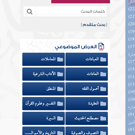
الكل
[
بحث متقدم
]
بالفوائد المبتكرة من أطراف
العرض الموضوعي
عشرة
العبادات
المعاملات
العادات
الآداب الشرعية
أصول الفقه
المنطق
ة المهرة بزوائد المسانيد
العقيدة
التفسير وعلوم القرآن
عشرة
 السادة المتقين بشرح إحياء علوم
مصطلح الحديث
السيرة
لدين
التصوف والصوفية
التاريخ والأمم السابقة