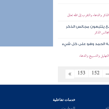
ر والدعاء والتقرب إلى الله تعالى
رابع يتتبعون مجالس الذكر
جالس الذكر
ك وله الحمد وهو على كل شيء
تهليل والتسبيح والدعاء
153
152
..
خدمات تفاعلية
اة
المواريث