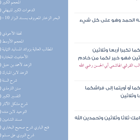
(79) المعجم الكبير
(77) الدعوات الكبير للبيهقي
(75) البحر 
ك وله الحمد وهو على كل شيء
(74) تحفة الأحوذي
(72) المعجم الأوسط
(70) المطالب العالية بزوائد المسانيد الثمانية
ا تكبرا أربعا وثلاثين
(63) الأحاديث المختارة
ثلاثين فهو خير لكما من خادم
(59) الزهد لأحمد بن حنبل
 القرشي الهاشمي أبي الحسن رضي الله
(53) الزهد لابن المبارك
(50) شرح السنة
(48) سنن الترمذي
ما أو أويتما إلى فراشكما
(47) التفسير الكبير
ا وثلاثين
(47) شرح مشكل الآثار
(43) التوحيد لابن منده
ك ثلاثا وثلاثين وتحمدين الله
(39) مسند الشاميين
(34) فتح الباري شرح صحيح البخاري
(34) شرح النووي على مسلم