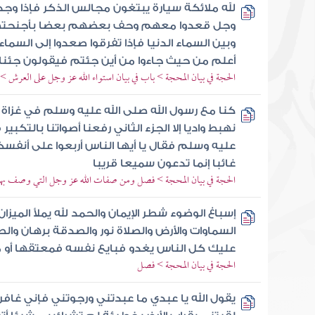
لله ملائكة سيارة يبتغون مجالس الذكر فإذا وجدو
وجل قعدوا معهم وحف بعضهم بعضا بأجنحتهم
وبين السماء الدنيا فإذا تفرقوا صعدوا إلى السم
أعلم من حيث جاءوا من أين جئتم فيقولون جئنا 
الحجة في بيان المحجة > باب في بيان استواء الله عز وجل على العرش 
كنا مع رسول الله صلى الله عليه وسلم في غزاة 
نهبط واديا إلا الجزء الثاني رفعنا أصواتنا بالتكبير
عليه وسلم فقال يا أيها الناس أربعوا على أنفس
غائبا إنما تدعون سميعا قريبا
الحجة في بيان المحجة > فصل ومن صفات الله عز وجل التي وصف بها
إسباغ الوضوء شطر الإيمان والحمد لله يملأ الميزان
السماوات والأرض والصلاة نور والصدقة برهان والص
عليك كل الناس يغدو فبايع نفسه فمعتقها أو 
الحجة في بيان المحجة > فصل
يقول الله يا عبدي ما عبدتني ورجوتني فإني غافر