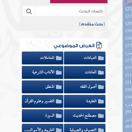
الكل
[
بحث متقدم
]
بالفوائد المبتكرة من أطراف
العرض الموضوعي
عشرة
العبادات
المعاملات
العادات
الآداب الشرعية
أصول الفقه
المنطق
ة المهرة بزوائد المسانيد
العقيدة
التفسير وعلوم القرآن
عشرة
 السادة المتقين بشرح إحياء علوم
مصطلح الحديث
السيرة
لدين
التصوف والصوفية
التاريخ والأمم السابقة