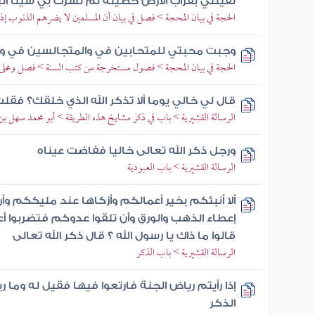
لقيتني بقراب الأرض خطيئة لم تشرك بي شيئا أتي
الحجة في بيان المحجة > فصل في بيان أن المسلمين لا يضرهم الذنوب إذا 
وجبت محبتي للمتحابين في والمتجالسين في وا
الحجة في بيان المحجة > فصول مستخرجة من كتب السنة > فصل وعلى ال
قال لي خالي يوما ألا تذكر الله الذي خلقك؟ فق
الرسالة القشيرية > باب في ذكر مشايخ هذه الطريقة > أبو محمد سهل بن 
ورجل ذكر الله تعالى خاليا ففاضت عيناه
الرسالة القشيرية > باب العبودية
ألا أنبئكم بخير أعمالكم وأزكاها عند مليككم و
إعطاء الذهب والورق وأن تلقوا عدوكم فتضربوا أ
قالوا ما ذاك يا رسول الله ؟ قال ذكر الله تعالى
الرسالة القشيرية > باب الذكر
إذا رأيتم رياض الجنة فارتعوا فيها فقيل له وما
الذكر