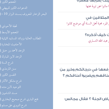
تك بقرابها مغفرة
(79) المعجم الكبير
ماتوا عن توبة عنها
(77) الدعوات الكبير للبيهقي
(75) البحر 
لمتلاقين في
مرء محبة أهل السنة أي موضع كانوا
(74) تحفة الأحوذي
(72) المعجم الأوسط
لت كيف أذكره؟
(70) المطالب العالية بزوائد المسانيد الثمانية
عبد الله التستري
(63) الأحاديث المختارة
(59) الزهد لأحمد بن حنبل
(53) الزهد لابن المبارك
(50) شرح السنة
(48) سنن الترمذي
أرفعها في درجاتكم وخير من
(47) التفسير الكبير
عناقهم ويضربوا أعناقكم ؟
(47) شرح مشكل الآثار
(43) التوحيد لابن منده
(39) مسند الشاميين
(34) فتح الباري شرح صحيح البخاري
 رياض الجنة ؟ فقال مجالس
(34) شرح النووي على مسلم