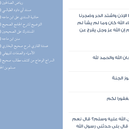
(34) رياض الصالحين
(33) مسند أبي داود الطيالسي
الإذن واشتد الحر وضجرنا
(31) حاشية السندي على ابن ماجه
اء الله كان وما لم يشأ لم
(31) التوضيح لشرح الجامع الصحيح
إن الله عز وجل يفرج عن
(31) المستدرك على الصحيحين
(30) سنن ابن ماجه
(30) عمدة القاري شرح صحيح البخاري
(29) الأسماء والصفات للبيهقي
حان الله والحمد لله
(27) السر
مسلم بن ال
وز الجنة
مغفورا لكم
لى الله عليه وسلم؟ قال نعم
 قال بلى حدثني رسول الله