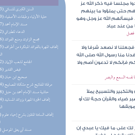
ا مجلسا فيه ذكر الله عز
(223) السنن الكبرى للنسائي
 حتى يملؤوا ما بينهم
(210) حلية الأولياء وطبقات الأصفياء
اء فيسألهم الله عز وجل وهو
(207) مسند الإمام أحمد
من عند عباد
(192) الدعاء للطبراني
> فصل
(186) مجمع الزاوئد ومنبع الفوائد
(175) إتحاف المهرة 
فجعلنا لا نصعد شرفا ولا
ال
 فدنا منا رسول الله صلى الله
(172) الجامع لشعب الإيمان
كم فإنكم لا تدعون أصم ولا
(156) فيض القدير
 نفسه السمع والبصر
(114) صحيح ابن حبان
(114) مرقاة المفاتيح شرح مشكاة المصابيح
(108) حاشية مسند الإمام أحمد بن حنبل
 والتكبير والتسبيح يملأ
(104) إتحاف الخير
بر ضياء والقرآن حجة لك أو
ال
موبقها
(91) إتحاف
ا
 لك على ما فيك يا عبدي إن
(85) مسند أبي يعلى الموصلي