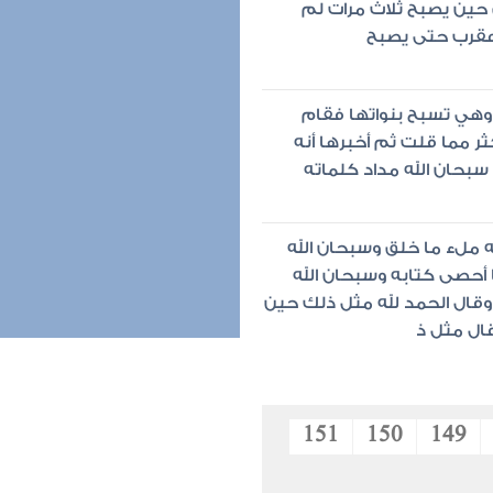
 حين يصبح ثلاث مرات لم
عقرب حتى يصبح
 وهي تسبح بنواتها فقام
ر مما قلت ثم أخبرها أنه
سبحان الله مداد كلماته
ه ملء ما خلق وسبحان الله
 أحصى كتابه وسبحان الله
قال الحمد لله مثل ذلك حين
ال مثل ذ
151
150
149