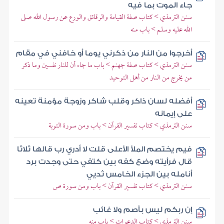
جاء الموت بما فيه
سنن الترمذي > كتاب صفة القيامة والرقائق والورع عن رسول الله صلى
الله عليه وسلم > باب منه
أخرجوا من النار من ذكرني يوما أو خافني في مقام
سنن الترمذي > كتاب صفة جهنم > باب ما جاء أن للنار نفسين وما ذكر
من يخرج من النار من أهل التوحيد
أفضله لسان ذاكر وقلب شاكر وزوجة مؤمنة تعينه
على إيمانه
سنن الترمذي > كتاب تفسير القرآن > باب ومن سورة التوبة
فيم يختصم الملأ الأعلى قلت لا أدري رب قالها ثلاثا
قال فرأيته وضع كفه بين كتفي حتى وجدت برد
أنامله بين الجزء الخامس ثديي
سنن الترمذي > كتاب تفسير القرآن > باب ومن سورة ص
إن ربكم ليس بأصم ولا غائب
سنن الترمذي > كتاب الدعوات > باب منه