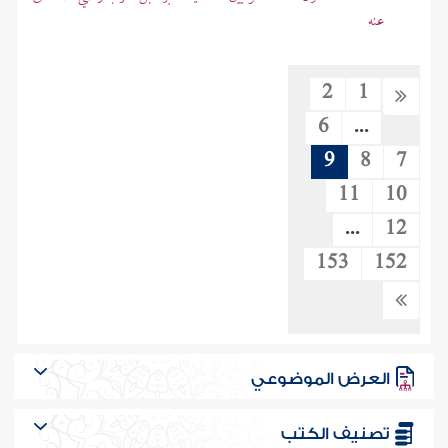
عنه
2
1
6
...
9
8
7
11
10
...
12
153
152
العرض الموضوعي
تصنيف الكتب