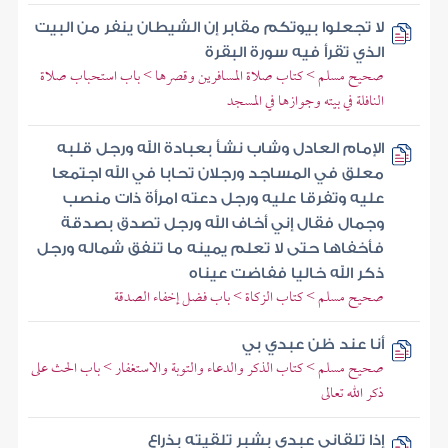
لا تجعلوا بيوتكم مقابر إن الشيطان ينفر من البيت
الذي تقرأ فيه سورة البقرة
صحيح مسلم > كتاب صلاة المسافرين وقصرها > باب استحباب صلاة
النافلة في بيته وجوازها في المسجد
الإمام العادل وشاب نشأ بعبادة الله ورجل قلبه
معلق في المساجد ورجلان تحابا في الله اجتمعا
عليه وتفرقا عليه ورجل دعته امرأة ذات منصب
وجمال فقال إني أخاف الله ورجل تصدق بصدقة
فأخفاها حتى لا تعلم يمينه ما تنفق شماله ورجل
ذكر الله خاليا ففاضت عيناه
صحيح مسلم > كتاب الزكاة > باب فضل إخفاء الصدقة
أنا عند ظن عبدي بي
صحيح مسلم > كتاب الذكر والدعاء والتوبة والاستغفار > باب الحث على
ذكر الله تعالى
إذا تلقاني عبدي بشبر تلقيته بذراع