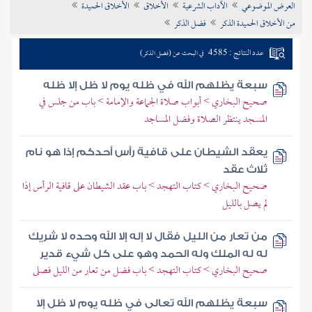
العرض الموضوعي
الآداب الشرعية
الأخلاق
الأخلاق الحميدة
تراجم الأعلام
من الأخلاق الحميدة الذكر
فضل الذكر
عدد النتائج : 4585
في البحث عن (فضل الذكر)
سبعة يظلهم الله في ظله يوم لا ظل إلا ظله
صحيح البخاري > أبواب صلاة الجماعة والإمامة > باب من جلس في
المسجد ينتظر الصلاة وفضل المساجد
يعقد الشيطان على قافية رأس أحدكم إذا هو نام
ثلاث عقد
صحيح البخاري > كتاب التهجد > باب عقد الشيطان على قافية الرأس إذا
لم يصل بالليل
من تعار من الليل فقال لا إله إلا الله وحده لا شريك
له له الملك وله الحمد وهو على كل شيء قدير
صحيح البخاري > كتاب التهجد > باب فضل من تعار من الليل فصلى
سبعة يظلهم الله تعالى في ظله يوم لا ظل إلا