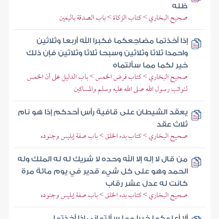
ظله
صحيح البخاري > كتاب الزكاة > باب الصدقة باليمين
إذا أخذتما مضاجعكما فكبرا الله أربعا وثلاثين
واحمدا ثلاثا وثلاثين وسبحا ثلاثا وثلاثين فإن ذلك
خير لكما مما سألتماه
صحيح البخاري > كتاب فرض الخمس > باب الدليل على أن الخمس
لنوائب رسول الله صلى الله عليه وسلم والمساكين
يعقد الشيطان على قافية رأس أحدكم إذا هو نام
ثلاث عقد
صحيح البخاري > كتاب بدء الخلق > باب صفة إبليس وجنوده
من قال لا إله إلا الله وحده لا شريك له له الملك وله
الحمد وهو على كل شيء قدير في يوم مائة مرة
كانت له عدل عشر رقاب
صحيح البخاري > كتاب بدء الخلق > باب صفة إبليس وجنوده
ألا أعلمكما خيرا مما سألتماني إذا أخذتما