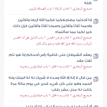
ظله
صحيح البخاري > كتاب الزكاة > باب الصدقة باليمين
إذا أخذتما مضاجعكما فكبرا الله أربعا وثلاثين
واحمدا ثلاثا وثلاثين وسبحا ثلاثا وثلاثين فإن ذلك
خير لكما مما سألتماه
صحيح البخاري > كتاب فرض الخمس > باب الدليل على أن الخمس
لنوائب رسول الله صلى الله عليه وسلم والمساكين
يعقد الشيطان على قافية رأس أحدكم إذا هو نام
ثلاث عقد
صحيح البخاري > كتاب بدء الخلق > باب صفة إبليس وجنوده
من قال لا إله إلا الله وحده لا شريك له له الملك وله
الحمد وهو على كل شيء قدير في يوم مائة مرة
كانت له عدل عشر رقاب
صحيح البخاري > كتاب بدء الخلق > باب صفة إبليس وجنوده
ألا أعلمكما خيرا مما سألتماني إذا أخذتما