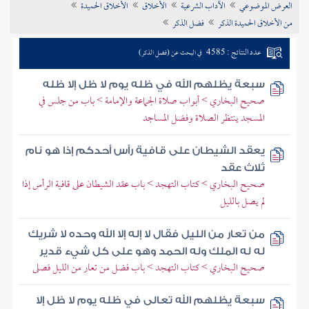
العرض الموضوعي
الآداب الشرعية
الأخلاق
الأخلاق الحميدة
تراجم الأعلام
من الأخلاق الحميدة الذكر
فضل الذكر
عدد النتائج : 4585
في البحث عن (فضل الذكر)
سبعة يظلهم الله في ظله يوم لا ظل إلا ظله
صحيح البخاري > أبواب صلاة الجماعة والإمامة > باب من جلس في
المسجد ينتظر الصلاة وفضل المساجد
يعقد الشيطان على قافية رأس أحدكم إذا هو نام
ثلاث عقد
صحيح البخاري > كتاب التهجد > باب عقد الشيطان على قافية الرأس إذا
لم يصل بالليل
من تعار من الليل فقال لا إله إلا الله وحده لا شريك
له له الملك وله الحمد وهو على كل شيء قدير
صحيح البخاري > كتاب التهجد > باب فضل من تعار من الليل فصلى
سبعة يظلهم الله تعالى في ظله يوم لا ظل إلا