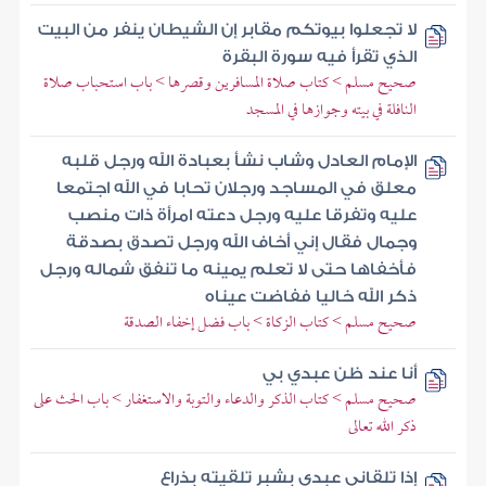
لا تجعلوا بيوتكم مقابر إن الشيطان ينفر من البيت
الذي تقرأ فيه سورة البقرة
صحيح مسلم > كتاب صلاة المسافرين وقصرها > باب استحباب صلاة
النافلة في بيته وجوازها في المسجد
الإمام العادل وشاب نشأ بعبادة الله ورجل قلبه
معلق في المساجد ورجلان تحابا في الله اجتمعا
عليه وتفرقا عليه ورجل دعته امرأة ذات منصب
وجمال فقال إني أخاف الله ورجل تصدق بصدقة
فأخفاها حتى لا تعلم يمينه ما تنفق شماله ورجل
ذكر الله خاليا ففاضت عيناه
صحيح مسلم > كتاب الزكاة > باب فضل إخفاء الصدقة
أنا عند ظن عبدي بي
صحيح مسلم > كتاب الذكر والدعاء والتوبة والاستغفار > باب الحث على
ذكر الله تعالى
إذا تلقاني عبدي بشبر تلقيته بذراع