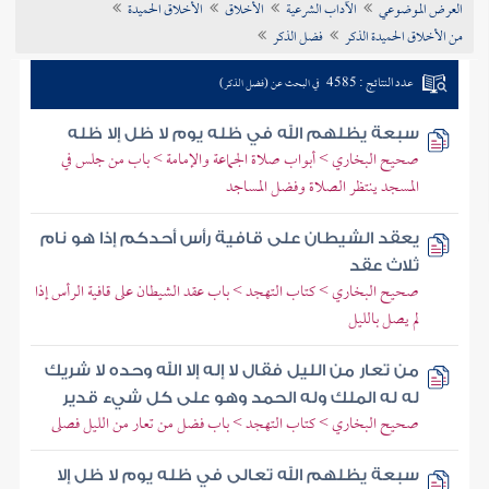
العرض الموضوعي
الآداب الشرعية
الأخلاق
الأخلاق الحميدة
تراجم الأعلام
من الأخلاق الحميدة الذكر
فضل الذكر
عدد النتائج : 4585
في البحث عن (فضل الذكر)
سبعة يظلهم الله في ظله يوم لا ظل إلا ظله
صحيح البخاري > أبواب صلاة الجماعة والإمامة > باب من جلس في
المسجد ينتظر الصلاة وفضل المساجد
يعقد الشيطان على قافية رأس أحدكم إذا هو نام
ثلاث عقد
صحيح البخاري > كتاب التهجد > باب عقد الشيطان على قافية الرأس إذا
لم يصل بالليل
من تعار من الليل فقال لا إله إلا الله وحده لا شريك
له له الملك وله الحمد وهو على كل شيء قدير
صحيح البخاري > كتاب التهجد > باب فضل من تعار من الليل فصلى
سبعة يظلهم الله تعالى في ظله يوم لا ظل إلا