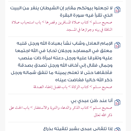
لا تجعلوا بيوتكم مقابر إن الشيطان ينفر من البيت
الذي تقرأ فيه سورة البقرة
صحيح مسلم > كتاب صلاة المسافرين وقصرها > باب استحباب صلاة
النافلة في بيته وجوازها في المسجد
الإمام العادل وشاب نشأ بعبادة الله ورجل قلبه
معلق في المساجد ورجلان تحابا في الله اجتمعا
عليه وتفرقا عليه ورجل دعته امرأة ذات منصب
وجمال فقال إني أخاف الله ورجل تصدق بصدقة
فأخفاها حتى لا تعلم يمينه ما تنفق شماله ورجل
ذكر الله خاليا ففاضت عيناه
صحيح مسلم > كتاب الزكاة > باب فضل إخفاء الصدقة
أنا عند ظن عبدي بي
صحيح مسلم > كتاب الذكر والدعاء والتوبة والاستغفار > باب الحث على
ذكر الله تعالى
إذا تلقاني عبدي بشبر تلقيته بذراع