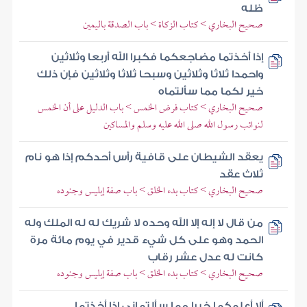
ظله
صحيح البخاري > كتاب الزكاة > باب الصدقة باليمين
إذا أخذتما مضاجعكما فكبرا الله أربعا وثلاثين
واحمدا ثلاثا وثلاثين وسبحا ثلاثا وثلاثين فإن ذلك
خير لكما مما سألتماه
صحيح البخاري > كتاب فرض الخمس > باب الدليل على أن الخمس
لنوائب رسول الله صلى الله عليه وسلم والمساكين
يعقد الشيطان على قافية رأس أحدكم إذا هو نام
ثلاث عقد
صحيح البخاري > كتاب بدء الخلق > باب صفة إبليس وجنوده
من قال لا إله إلا الله وحده لا شريك له له الملك وله
الحمد وهو على كل شيء قدير في يوم مائة مرة
كانت له عدل عشر رقاب
صحيح البخاري > كتاب بدء الخلق > باب صفة إبليس وجنوده
ألا أعلمكما خيرا مما سألتماني إذا أخذتما