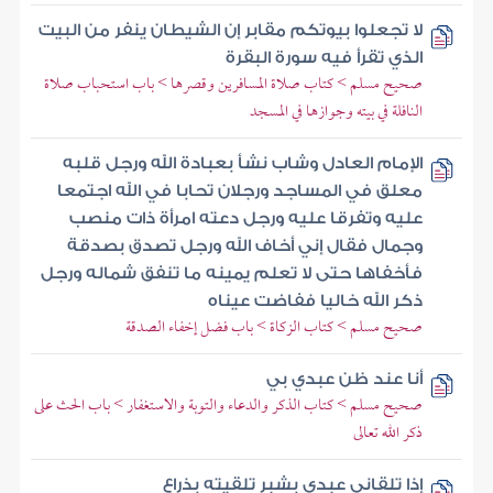
لا تجعلوا بيوتكم مقابر إن الشيطان ينفر من البيت
الذي تقرأ فيه سورة البقرة
صحيح مسلم > كتاب صلاة المسافرين وقصرها > باب استحباب صلاة
النافلة في بيته وجوازها في المسجد
الإمام العادل وشاب نشأ بعبادة الله ورجل قلبه
معلق في المساجد ورجلان تحابا في الله اجتمعا
عليه وتفرقا عليه ورجل دعته امرأة ذات منصب
وجمال فقال إني أخاف الله ورجل تصدق بصدقة
فأخفاها حتى لا تعلم يمينه ما تنفق شماله ورجل
ذكر الله خاليا ففاضت عيناه
صحيح مسلم > كتاب الزكاة > باب فضل إخفاء الصدقة
أنا عند ظن عبدي بي
صحيح مسلم > كتاب الذكر والدعاء والتوبة والاستغفار > باب الحث على
ذكر الله تعالى
إذا تلقاني عبدي بشبر تلقيته بذراع