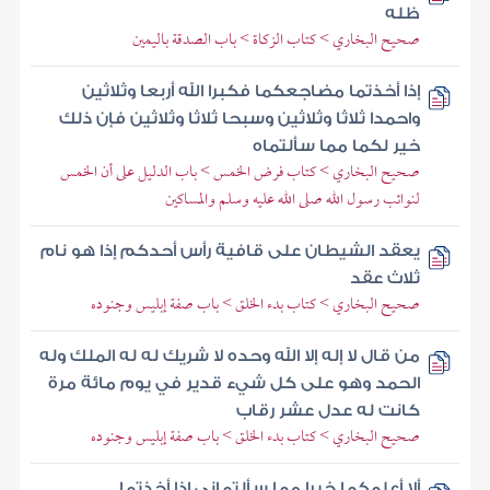
ظله
صحيح البخاري > كتاب الزكاة > باب الصدقة باليمين
إذا أخذتما مضاجعكما فكبرا الله أربعا وثلاثين
واحمدا ثلاثا وثلاثين وسبحا ثلاثا وثلاثين فإن ذلك
خير لكما مما سألتماه
صحيح البخاري > كتاب فرض الخمس > باب الدليل على أن الخمس
لنوائب رسول الله صلى الله عليه وسلم والمساكين
يعقد الشيطان على قافية رأس أحدكم إذا هو نام
ثلاث عقد
صحيح البخاري > كتاب بدء الخلق > باب صفة إبليس وجنوده
من قال لا إله إلا الله وحده لا شريك له له الملك وله
الحمد وهو على كل شيء قدير في يوم مائة مرة
كانت له عدل عشر رقاب
صحيح البخاري > كتاب بدء الخلق > باب صفة إبليس وجنوده
ألا أعلمكما خيرا مما سألتماني إذا أخذتما