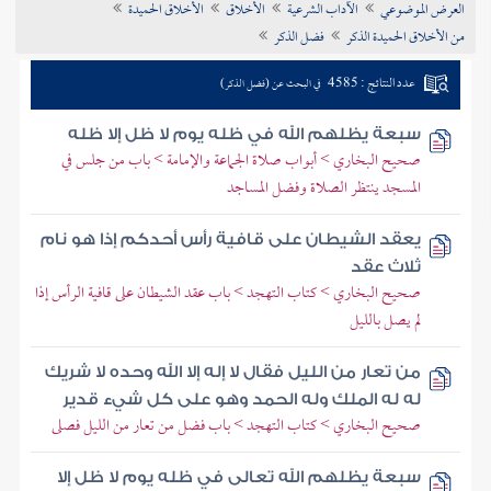
العرض الموضوعي
الآداب الشرعية
الأخلاق
الأخلاق الحميدة
تراجم الأعلام
من الأخلاق الحميدة الذكر
فضل الذكر
عدد النتائج : 4585
في البحث عن (فضل الذكر)
سبعة يظلهم الله في ظله يوم لا ظل إلا ظله
صحيح البخاري > أبواب صلاة الجماعة والإمامة > باب من جلس في
المسجد ينتظر الصلاة وفضل المساجد
يعقد الشيطان على قافية رأس أحدكم إذا هو نام
ثلاث عقد
صحيح البخاري > كتاب التهجد > باب عقد الشيطان على قافية الرأس إذا
لم يصل بالليل
من تعار من الليل فقال لا إله إلا الله وحده لا شريك
له له الملك وله الحمد وهو على كل شيء قدير
صحيح البخاري > كتاب التهجد > باب فضل من تعار من الليل فصلى
سبعة يظلهم الله تعالى في ظله يوم لا ظل إلا