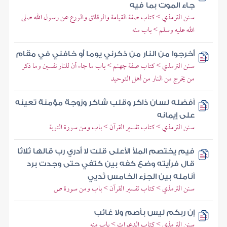
جاء الموت بما فيه
سنن الترمذي > كتاب صفة القيامة والرقائق والورع عن رسول الله صلى
الله عليه وسلم > باب منه
أخرجوا من النار من ذكرني يوما أو خافني في مقام
سنن الترمذي > كتاب صفة جهنم > باب ما جاء أن للنار نفسين وما ذكر
من يخرج من النار من أهل التوحيد
أفضله لسان ذاكر وقلب شاكر وزوجة مؤمنة تعينه
على إيمانه
سنن الترمذي > كتاب تفسير القرآن > باب ومن سورة التوبة
فيم يختصم الملأ الأعلى قلت لا أدري رب قالها ثلاثا
قال فرأيته وضع كفه بين كتفي حتى وجدت برد
أنامله بين الجزء الخامس ثديي
سنن الترمذي > كتاب تفسير القرآن > باب ومن سورة ص
إن ربكم ليس بأصم ولا غائب
سنن الترمذي > كتاب الدعوات > باب منه