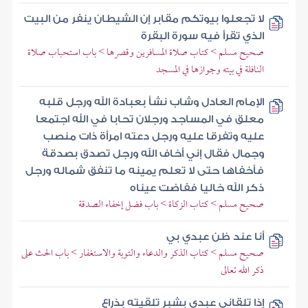
لا تجعلوا بيوتكم مقابر إن الشيطان ينفر من البيت
الذي تقرأ فيه سورة البقرة
صحيح مسلم > كتاب صلاة المسافرين وقصرها > باب استحباب صلاة
النافلة في بيته وجوازها في المسجد
الإمام العادل وشاب نشأ بعبادة الله ورجل قلبه
معلق في المساجد ورجلان تحابا في الله اجتمعا
عليه وتفرقا عليه ورجل دعته امرأة ذات منصب
وجمال فقال إني أخاف الله ورجل تصدق بصدقة
فأخفاها حتى لا تعلم يمينه ما تنفق شماله ورجل
ذكر الله خاليا ففاضت عيناه
صحيح مسلم > كتاب الزكاة > باب فضل إخفاء الصدقة
أنا عند ظن عبدي بي
صحيح مسلم > كتاب الذكر والدعاء والتوبة والاستغفار > باب الحث على
ذكر الله تعالى
إذا تلقاني عبدي بشبر تلقيته بذراع