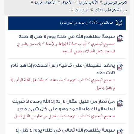
العرض الموضوعي
الآداب الشرعية
الأخلاق
الأخلاق الحميدة
تراجم الأعلام
من الأخلاق الحميدة الذكر
فضل الذكر
عدد النتائج : 4585
في البحث عن (فضل الذكر)
سبعة يظلهم الله في ظله يوم لا ظل إلا ظله
صحيح البخاري > أبواب صلاة الجماعة والإمامة > باب من جلس في
المسجد ينتظر الصلاة وفضل المساجد
يعقد الشيطان على قافية رأس أحدكم إذا هو نام
ثلاث عقد
صحيح البخاري > كتاب التهجد > باب عقد الشيطان على قافية الرأس إذا
لم يصل بالليل
من تعار من الليل فقال لا إله إلا الله وحده لا شريك
له له الملك وله الحمد وهو على كل شيء قدير
صحيح البخاري > كتاب التهجد > باب فضل من تعار من الليل فصلى
سبعة يظلهم الله تعالى في ظله يوم لا ظل إلا