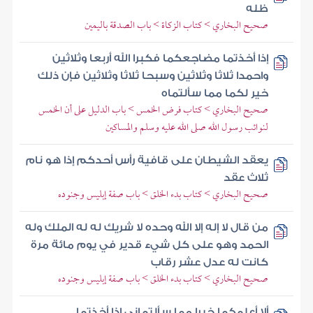
ظله
صحيح البخاري > كتاب الزكاة > باب الصدقة باليمين
إذا أخذتما مضاجعكما فكبرا الله أربعا وثلاثين
واحمدا ثلاثا وثلاثين وسبحا ثلاثا وثلاثين فإن ذلك
خير لكما مما سألتماه
صحيح البخاري > كتاب فرض الخمس > باب الدليل على أن الخمس
لنوائب رسول الله صلى الله عليه وسلم والمساكين
يعقد الشيطان على قافية رأس أحدكم إذا هو نام
ثلاث عقد
صحيح البخاري > كتاب بدء الخلق > باب صفة إبليس وجنوده
من قال لا إله إلا الله وحده لا شريك له له الملك وله
الحمد وهو على كل شيء قدير في يوم مائة مرة
كانت له عدل عشر رقاب
صحيح البخاري > كتاب بدء الخلق > باب صفة إبليس وجنوده
ألا أعلمكما خيرا مما سألتماني إذا أخذتما