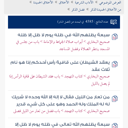
العرض الموضوعي
الآداب الشرعية
الأخلاق
الأخلاق الحميدة
تراجم الأعلام
من الأخلاق الحميدة الذكر
فضل الذكر
عدد النتائج : 4585
في البحث عن (فضل الذكر)
سبعة يظلهم الله في ظله يوم لا ظل إلا ظله
صحيح البخاري > أبواب صلاة الجماعة والإمامة > باب من جلس في
المسجد ينتظر الصلاة وفضل المساجد
يعقد الشيطان على قافية رأس أحدكم إذا هو نام
ثلاث عقد
صحيح البخاري > كتاب التهجد > باب عقد الشيطان على قافية الرأس إذا
لم يصل بالليل
من تعار من الليل فقال لا إله إلا الله وحده لا شريك
له له الملك وله الحمد وهو على كل شيء قدير
صحيح البخاري > كتاب التهجد > باب فضل من تعار من الليل فصلى
سبعة يظلهم الله تعالى في ظله يوم لا ظل إلا