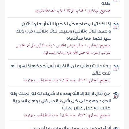
ظله
صحيح البخاري > كتاب الزكاة > باب الصدقة باليمين
إذا أخذتما مضاجعكما فكبرا الله أربعا وثلاثين
واحمدا ثلاثا وثلاثين وسبحا ثلاثا وثلاثين فإن ذلك
خير لكما مما سألتماه
صحيح البخاري > كتاب فرض الخمس > باب الدليل على أن الخمس
لنوائب رسول الله صلى الله عليه وسلم والمساكين
يعقد الشيطان على قافية رأس أحدكم إذا هو نام
ثلاث عقد
صحيح البخاري > كتاب بدء الخلق > باب صفة إبليس وجنوده
من قال لا إله إلا الله وحده لا شريك له له الملك وله
الحمد وهو على كل شيء قدير في يوم مائة مرة
كانت له عدل عشر رقاب
صحيح البخاري > كتاب بدء الخلق > باب صفة إبليس وجنوده
ألا أعلمكما خيرا مما سألتماني إذا أخذتما