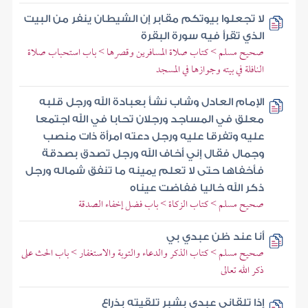
لا تجعلوا بيوتكم مقابر إن الشيطان ينفر من البيت
الذي تقرأ فيه سورة البقرة
صحيح مسلم > كتاب صلاة المسافرين وقصرها > باب استحباب صلاة
النافلة في بيته وجوازها في المسجد
الإمام العادل وشاب نشأ بعبادة الله ورجل قلبه
معلق في المساجد ورجلان تحابا في الله اجتمعا
عليه وتفرقا عليه ورجل دعته امرأة ذات منصب
وجمال فقال إني أخاف الله ورجل تصدق بصدقة
فأخفاها حتى لا تعلم يمينه ما تنفق شماله ورجل
ذكر الله خاليا ففاضت عيناه
صحيح مسلم > كتاب الزكاة > باب فضل إخفاء الصدقة
أنا عند ظن عبدي بي
صحيح مسلم > كتاب الذكر والدعاء والتوبة والاستغفار > باب الحث على
ذكر الله تعالى
إذا تلقاني عبدي بشبر تلقيته بذراع