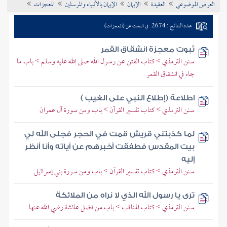
العرض الموضوعي
العقيدة
الإيمان
الإيمان بالأنبياء والمرسلين
المعجزات
تراجم الأعلام
عدد النتائج : 2674
في البحث عن (المعجزات)
ثبوت معجزة انشقاق القمر
سنن الترمذي > كتاب الفتن عن رسول الله صلى الله عليه وسلم > باب ما
جاء في انشقاق القمر
اطلاعة (إطلاع النبي على الغيب )
سنن الترمذي > كتاب تفسير القرآن > باب ومن سورة آل عمران
لما كذبتني قريش قمت في الحجر فجلى الله لي
بيت المقدس فطفقت أخبرهم عن آياته وأنا أنظر
إليه
سنن الترمذي > كتاب تفسير القرآن > باب ومن سورة بني إسرائيل
ترى يا رسول الله الذي لا نراه من الملائكة
سنن الترمذي > كتاب المناقب > باب من فضل عائشة رضي الله عنها