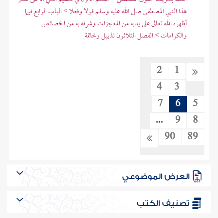
هذا النبي المصطفى صلى الله عليه وسلم قولا وفعلا > الباب الرابع فيما
أظهره الله تعالى على يديه من المعجزات وشرفه به من الخصائص
والكرامات > الفصل الثلاثون تذييل وخاتمة
2
1
4
3
7
6
5
...
9
8
90
89
العرض الموضوعي
تصنيف الكتب