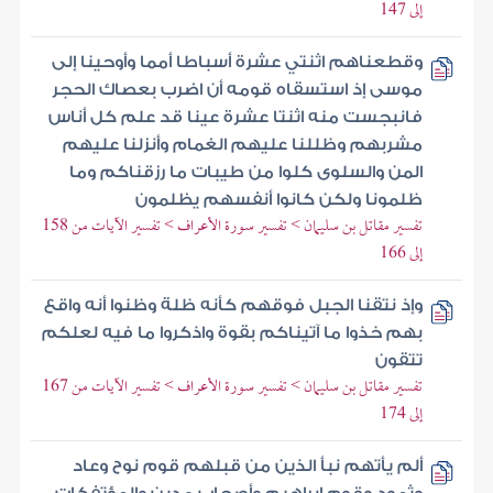
إلى 147
وقطعناهم اثنتي عشرة أسباطا أمما وأوحينا إلى
موسى إذ استسقاه قومه أن اضرب بعصاك الحجر
فانبجست منه اثنتا عشرة عينا قد علم كل أناس
مشربهم وظللنا عليهم الغمام وأنزلنا عليهم
المن والسلوى كلوا من طيبات ما رزقناكم وما
ظلمونا ولكن كانوا أنفسهم يظلمون
تفسير مقاتل بن سليمان > تفسير سورة الأعراف > تفسير الآيات من 158
إلى 166
وإذ نتقنا الجبل فوقهم كأنه ظلة وظنوا أنه واقع
بهم خذوا ما آتيناكم بقوة واذكروا ما فيه لعلكم
تتقون
تفسير مقاتل بن سليمان > تفسير سورة الأعراف > تفسير الآيات من 167
إلى 174
ألم يأتهم نبأ الذين من قبلهم قوم نوح وعاد