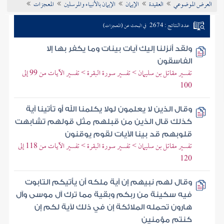
العرض الموضوعي
العقيدة
الإيمان
الإيمان بالأنبياء والمرسلين
المعجزات
تراجم الأعلام
عدد النتائج : 2674
في البحث عن (المعجزات)
ولقد أنزلنا إليك آيات بينات وما يكفر بها إلا
الفاسقون
تفسير مقاتل بن سليمان > تفسير سورة البقرة > تفسير الآيات من 99 إلى
100
وقال الذين لا يعلمون لولا يكلمنا الله أو تأتينا آية
كذلك قال الذين من قبلهم مثل قولهم تشابهت
قلوبهم قد بينا الآيات لقوم يوقنون
تفسير مقاتل بن سليمان > تفسير سورة البقرة > تفسير الآيات من 118 إلى
120
وقال لهم نبيهم إن آية ملكه أن يأتيكم التابوت
فيه سكينة من ربكم وبقية مما ترك آل موسى وآل
هارون تحمله الملائكة إن في ذلك لآية لكم إن
كنتم مؤمنين