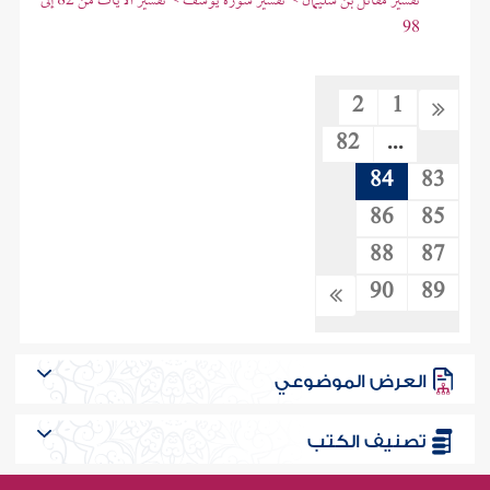
تفسير مقاتل بن سليمان > تفسير سورة يوسف > تفسير الآيات من 82 إلى
98
2
1
82
...
84
83
86
85
88
87
90
89
العرض الموضوعي
تصنيف الكتب