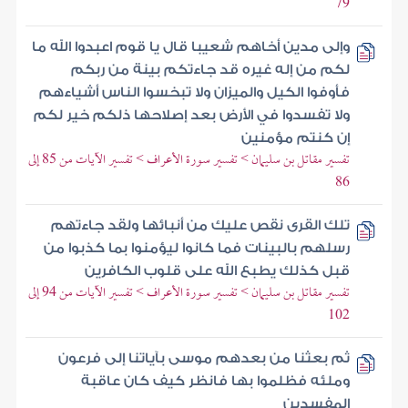
79
وإلى مدين أخاهم شعيبا قال يا قوم اعبدوا الله ما
لكم من إله غيره قد جاءتكم بينة من ربكم
فأوفوا الكيل والميزان ولا تبخسوا الناس أشياءهم
ولا تفسدوا في الأرض بعد إصلاحها ذلكم خير لكم
إن كنتم مؤمنين
تفسير مقاتل بن سليمان > تفسير سورة الأعراف > تفسير الآيات من 85 إلى
86
تلك القرى نقص عليك من أنبائها ولقد جاءتهم
رسلهم بالبينات فما كانوا ليؤمنوا بما كذبوا من
قبل كذلك يطبع الله على قلوب الكافرين
تفسير مقاتل بن سليمان > تفسير سورة الأعراف > تفسير الآيات من 94 إلى
102
ثم بعثنا من بعدهم موسى بآياتنا إلى فرعون
وملئه فظلموا بها فانظر كيف كان عاقبة
المفسدين