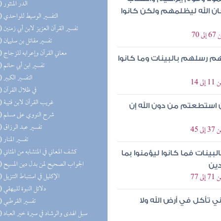
(79) الدر المنثور
ن الله ليظلمهم ولكن كانوا
(77) التفسير الوسيط للواحدي
(77) تفسير القرآن العزيز لابن أبي زمنين
70
(76) تفسير مقاتل بن سليمان
(71) معاني القرآن وإعرابه للزجاج
م رسلهم بالبينات وما كانوا
(64) تفسير ابن أبي حاتم
(63) التفسير الكبير
14
(41) في ظلال القرآن
(34) غريب القرآن لابن قتيبة
ن استطعتم من دون الله إن
(26) شرح النووي على مسلم
(25) تفسير عبد الرزاق
45
(21) تفسير المنار
(17) كشف المعاني في المتشابه من المثاني
ينات فما كانوا ليؤمنوا بما
(17) الجواب الصحيح لمن بدل دين المسيح
دين
(16) الإكليل في استنباط التنزيل
77
(15) دلائل النبوة للبيهقي
(14) تفسير القرطبي
ني تأكل في أرض الله ولا
(13) سبل الهدى والرشاد في سيرة خير العباد