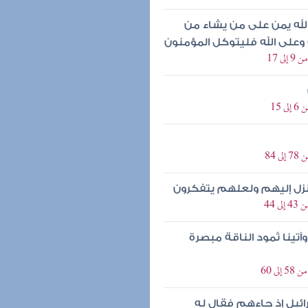
لله يمن على من يشاء من
ه وعلى الله فليتوكل المؤمنون
 17
15
84
ما نزل إليهم ولعلهم يتفكرون
 44
وآتينا ثمود الناقة مبصرة
ى 60
ائيل إذ جاءهم فقال له