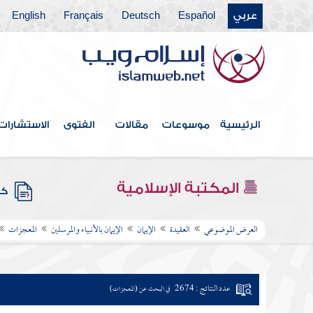
عربي
Español
Deutsch
Français
English
الرئيسية
موسوعات
مقالات
الفتوى
الاستشارات
المكتبة الإسلامية
كتب
العرض الموضوعي
العقيدة
الإيمان
الإيمان بالأنبياء والمرسلين
المعجزات
عدد النتائج : 2674
في البحث عن (المعجزات)