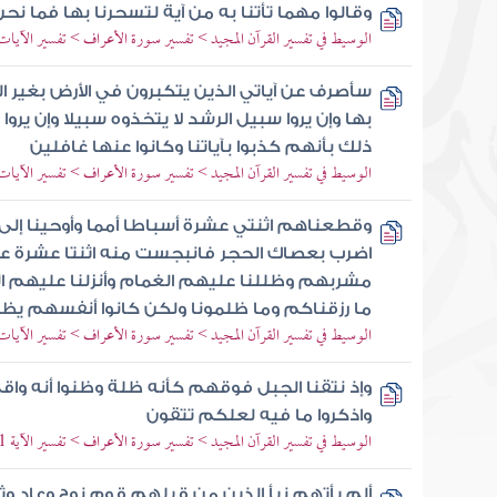
وقالوا مهما تأتنا به من آية لتسحرنا بها فما ن
الوسيط في تفسير القرآن المجيد > تفسير سورة الأعراف > تفسير الآيات من 130 إل
سأصرف عن آياتي الذين يتكبرون في الأرض بغير الحق
بها وإن يروا سبيل الرشد لا يتخذوه سبيلا وإن يرو
ذلك بأنهم كذبوا بآياتنا وكانوا عنها غافلين
الوسيط في تفسير القرآن المجيد > تفسير سورة الأعراف > تفسير الآيات من 142 إل
وقطعناهم اثنتي عشرة أسباطا أمما وأوحينا إل
اضرب بعصاك الحجر فانبجست منه اثنتا عشرة عي
مشربهم وظللنا عليهم الغمام وأنزلنا عليهم ا
ما رزقناكم وما ظلمونا ولكن كانوا أنفسهم يظ
الوسيط في تفسير القرآن المجيد > تفسير سورة الأعراف > تفسير الآيات من 159 إل
وإذ نتقنا الجبل فوقهم كأنه ظلة وظنوا أنه واق
واذكروا ما فيه لعلكم تتقون
الوسيط في تفسير القرآن المجيد > تفسير سورة الأعراف > تفسير الآية 171
ألم يأتهم نبأ الذين من قبلهم قوم نوح وعاد و