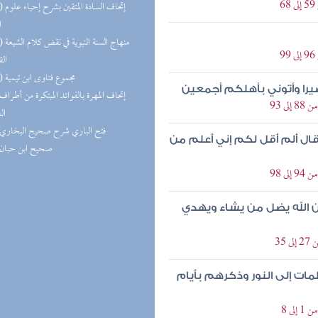
(11) إتحاف
ا
(11) منهاج 
الق
(10) مجموع فتاوى ابن تيمية
يرا وأتوني بأهلكم أجمعين
 93
ال
(8) فتح الباري شرح صحيح البخاري
 قال ألم أقل لكم إني أعلم من
(7) صحيح ابن حبان
 98
 إن الله يضل من يشاء ويهدي
35
مات إلى النور وذكرهم بأيام
ى 8