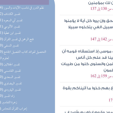
حن لك بمؤمنين
(114) نظم الدرر في تناسب الآيات والسور
ى 137
(112) تفسير الكشاف
(111) تفسير أبي السعود
 وإن يروا كل آية لا يؤمنوا
(111) تفسير الألوسي
ا سبيل الغي يتخذوه سبيلا
(111) تفسير ابن عطية
ى 147
(110) فتح الرحمن في تفسير القرآن
(110) تفسير النسفي
(110) التحصيل لفو
ى موسى إذ استسقاه قومه أن
لعلوم ال
نا قد علم كل أناس
(110) تفسير الجلالين
لمن والسلوى كلوا من طيبات
(110) تفسير القاسمي
لمون
ى 162
(110) تفسير السعدي
(110) تفسير البيضاوي
ع بهم خذوا ما آتيناكم بقوة
(110) تفسير الماوردي
(110) زاد المسير
(89) زهرة التفاسير
(79) إعراب القرآن للنحاس
ثمود وقوم إبراهيم وأصحاب