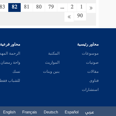
83
82
81
80
79
...
2
1
90
محاور رئيسية
محاور فرعية
موسوعات
المكتبة
الرحمة المهد
صوتيات
المواريث
واحة رمضان
مقالات
بنين وبنات
نسك
فتاوى
للشباب فقط
استشارات
عربي
Español
Deutsch
Français
English