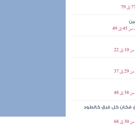
ين
لى 49
ى 22
ى 37
ى 48
ق فكان كل فرق كالطود
ى 68