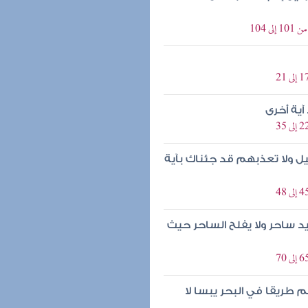
 104
ية أخرى
ئيل ولا تعذبهم قد جئناك بآية
د ساحر ولا يفلح الساحر حيث
 طريقا في البحر يبسا لا