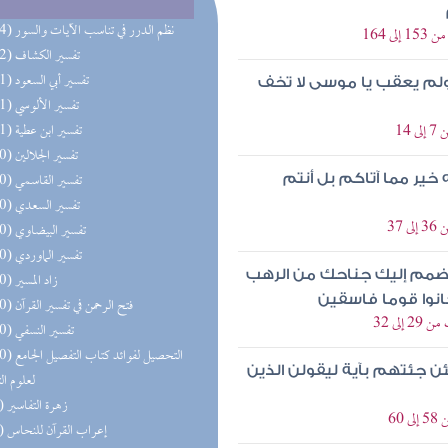
(114) نظم الدرر في تناسب الآيات والسور
 164
(112) تفسير الكشاف
(111) تفسير أبي السعود
 ولم يعقب يا موسى لا تخف
(111) تفسير الألوسي
14
(111) تفسير ابن عطية
(110) تفسير الجلالين
(110) تفسير القاسمي
 خير مما آتاكم بل أنتم
(110) تفسير السعدي
37
(110) تفسير البيضاوي
(110) تفسير الماوردي
اضمم إليك جناحك من الرهب
(110) زاد المسير
انوا قوما فاسقين
(110) فتح الرحمن في تفسير القرآن
لى 32
(110) تفسير النسفي
(110) التحصيل لفو
ن جئتهم بآية ليقولن الذين
لعلوم ال
(89) زهرة التفاسير
60
(79) إعراب القرآن للنحاس