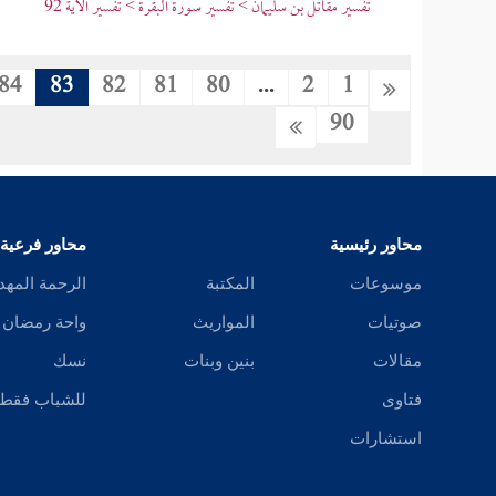
تفسير مقاتل بن سليمان > تفسير سورة البقرة > تفسير الآية 92
84
83
82
81
80
...
2
1
90
محاور رئيسية
محاور فرعية
موسوعات
المكتبة
الرحمة المهد
صوتيات
المواريث
واحة رمضان
مقالات
بنين وبنات
نسك
فتاوى
للشباب فقط
استشارات