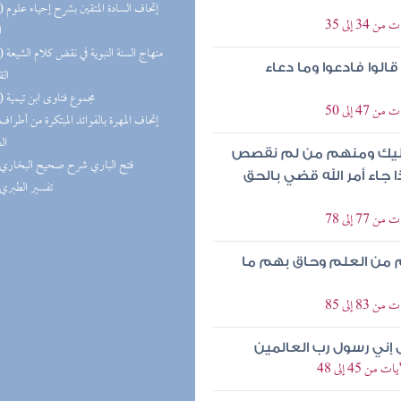
(11) إتحاف
 إلى 35
ا
(11) منهاج 
الوا فادعوا وما دعاء
الق
(10) مجموع فتاوى ابن تيمية
 إلى 50
ال
عليك ومنهم من لم نقصص
(8) فتح الباري شرح صحيح البخاري
ذا جاء أمر الله قضي بالحق
(7) تفسير الطبري
 إلى 78
 من العلم وحاق بهم ما
 إلى 85
 إني رسول رب العالمين
45 إلى 48