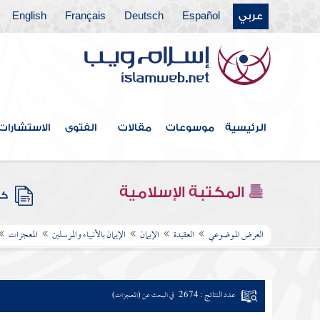
عربي
Español
Deutsch
Français
English
الرئيسية
موسوعات
مقالات
الفتوى
الاستشارات
المكتبة الإسلامية
كتب
العرض الموضوعي
العقيدة
الإيمان
الإيمان بالأنبياء والمرسلين
المعجزات
عدد النتائج : 2674
في البحث عن (المعجزات)