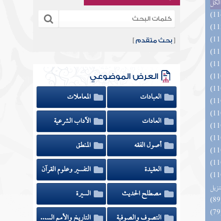
الكل
[
بحث متقدم
]
العرض الموضوعي
العبادات
المعاملات
العادات
الآداب الشرعية
أصول الفقه
المنطق
العقيدة
التفسير وعلوم القرآن
ائد كتاب التفصيل الجامع
تنزيل
مصطلح الحديث
السيرة
التصوف والصوفية
التاريخ والأمم السابقة