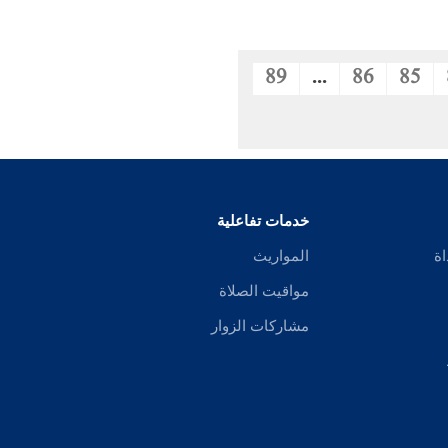
89
...
86
85
خدمات تفاعلية
اة
المواريث
مواقيت الصلاة
مشاركات الزوار