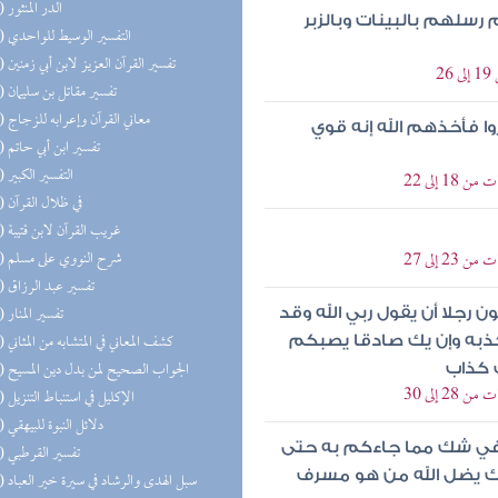
(79) الدر المنثور
سلهم بالبينات وبالزبر
(77) التفسير الوسيط للواحدي
(77) تفسير القرآن العزيز لابن أبي زمنين
2
(76) تفسير مقاتل بن سليمان
(71) معاني القرآن وإعرابه للزجاج
ا فأخذهم الله إنه قوي
(64) تفسير ابن أبي حاتم
(63) التفسير الكبير
 إلى 22
(41) في ظلال القرآن
(34) غريب القرآن لابن قتيبة
(26) شرح النووي على مسلم
 إلى 27
(25) تفسير عبد الرزاق
(21) تفسير المنار
 رجلا أن يقول ربي الله وقد
(17) كشف المعاني في المتشابه من المثاني
كذبه وإن يك صادقا يصبكم
(17) الجواب الصحيح لمن بدل دين المسيح
 كذاب
 إلى 30
(16) الإكليل في استنباط التنزيل
(15) دلائل النبوة للبيهقي
 في شك مما جاءكم به حتى
(14) تفسير القرطبي
لك يضل الله من هو مسرف
(13) سبل الهدى والرشاد في سيرة خير العباد