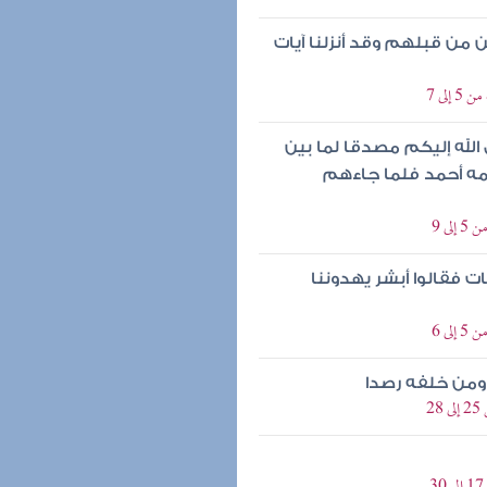
ن من قبلهم وقد أنزلنا آيات
لى 7
 الله إليكم مصدقا لما بين
مه أحمد فلما جاءهم
ى 9
ات فقالوا أبشر يهدوننا
ى 6
 ومن خلفه رصدا
2