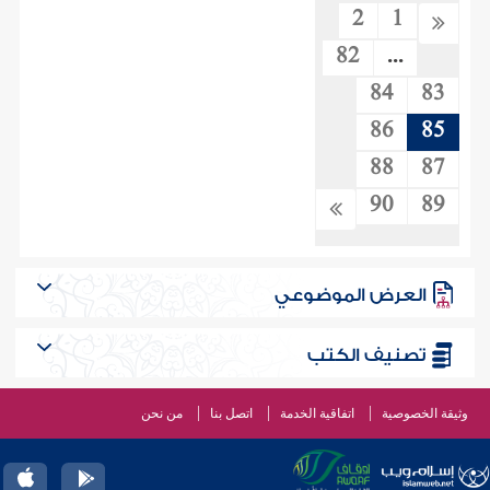
2
1
82
...
84
83
86
85
88
87
90
89
العرض الموضوعي
تصنيف الكتب
وثيقة الخصوصية
اتفاقية الخدمة
اتصل بنا
من نحن