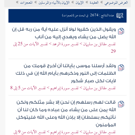
العرض الموضوعي
العقيدة
الإيمان
الإيمان بالأنبياء والمرسلين
المعجزات
تراجم الأعلام
عدد النتائج : 2674
في البحث عن (المعجزات)
ويقول الذين كفروا لولا أنزل عليه آية من ربه قل إن
الله يضل من يشاء ويهدي إليه من أناب
تفسير مقاتل بن سليمان > تفسير سورة الرعد > تفسير الآيات من 25 إلى
29
ولقد أرسلنا موسى بآياتنا أن أخرج قومك من
الظلمات إلى النور وذكرهم بأيام الله إن في ذلك
لآيات لكل صبار شكور
تفسير مقاتل بن سليمان > تفسير سورة إبراهيم > تفسير الآيات من 5 إلى 8
قالت لهم رسلهم إن نحن إلا بشر مثلكم ولكن
الله يمن على من يشاء من عباده وما كان لنا أن
نأتيكم بسلطان إلا بإذن الله وعلى الله فليتوكل
المؤمنون
تفسير مقاتل بن سليمان > تفسير سورة إبراهيم > تفسير الآيات من 9 إلى