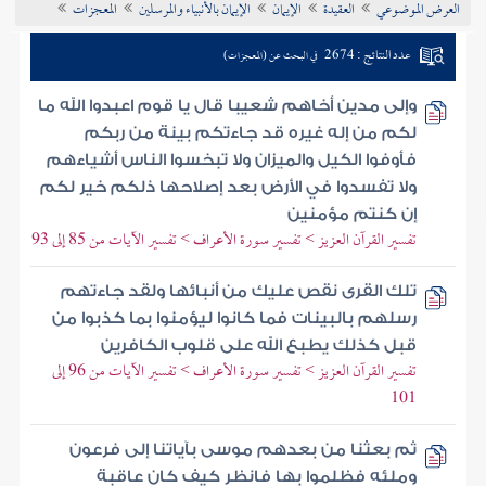
العرض الموضوعي
العقيدة
الإيمان
الإيمان بالأنبياء والمرسلين
المعجزات
تراجم الأعلام
عدد النتائج : 2674
في البحث عن (المعجزات)
وإلى مدين أخاهم شعيبا قال يا قوم اعبدوا الله ما
لكم من إله غيره قد جاءتكم بينة من ربكم
فأوفوا الكيل والميزان ولا تبخسوا الناس أشياءهم
ولا تفسدوا في الأرض بعد إصلاحها ذلكم خير لكم
إن كنتم مؤمنين
تفسير القرآن العزيز > تفسير سورة الأعراف > تفسير الآيات من 85 إلى 93
تلك القرى نقص عليك من أنبائها ولقد جاءتهم
رسلهم بالبينات فما كانوا ليؤمنوا بما كذبوا من
قبل كذلك يطبع الله على قلوب الكافرين
تفسير القرآن العزيز > تفسير سورة الأعراف > تفسير الآيات من 96 إلى
101
ثم بعثنا من بعدهم موسى بآياتنا إلى فرعون
وملئه فظلموا بها فانظر كيف كان عاقبة