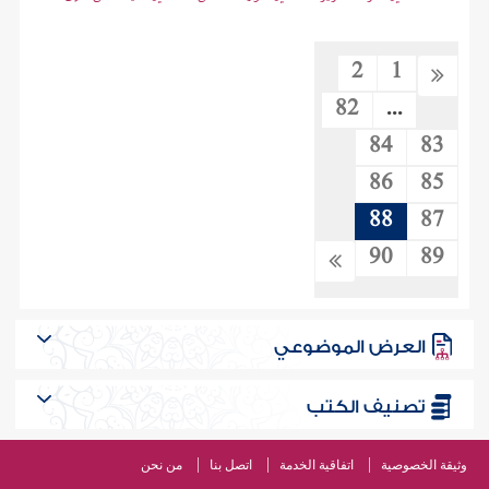
2
1
82
...
84
83
86
85
88
87
90
89
العرض الموضوعي
تصنيف الكتب
وثيقة الخصوصية
اتفاقية الخدمة
اتصل بنا
من نحن