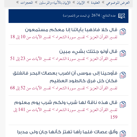
العرض الموضوعي
العقيدة
الإيمان
الإيمان بالأنبياء والمرسلين
المعجزات
تراجم الأعلام
عدد النتائج : 2674
في البحث عن (المعجزات)
قال كلا فاذهبا بآياتنا إنا معكم مستمعون
تفسير القرآن العزيز > تفسير سورة الشعراء > تفسير الآيات من 10 إلى 18
قال أولو جئتك بشيء مبين
تفسير القرآن العزيز > تفسير سورة الشعراء > تفسير الآيات من 23 إلى 51
فأوحينا إلى موسى أن اضرب بعصاك البحر فانفلق
فكان كل فرق كالطود العظيم
تفسير القرآن العزيز > تفسير سورة الشعراء > تفسير الآيات من 52 إلى 68
قال هذه ناقة لها شرب ولكم شرب يوم معلوم
تفسير القرآن العزيز > تفسير سورة الشعراء > تفسير الآيات من 141 إلى
159
وألق عصاك فلما رآها تهتز كأنها جان ولى مدبرا