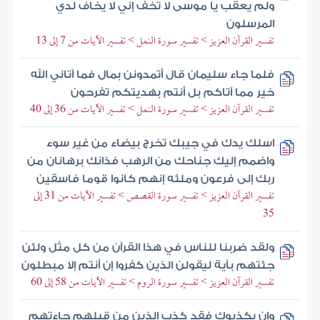
ولم يعقب يا موسى لا تخف إني لا يخاف لدي
المرسلون
تفسير القرآن العزيز > تفسير سورة النمل > تفسير الآيات من 7 إلى 13
فلما جاء سليمان قال أتمدونن بمال فما آتاني الله
خير مما آتاكم بل أنتم بهديتكم تفرحون
تفسير القرآن العزيز > تفسير سورة النمل > تفسير الآيات من 36 إلى 40
اسلك يدك في جيبك تخرج بيضاء من غير سوء
واضمم إليك جناحك من الرهب فذانك برهانان من
ربك إلى فرعون وملئه إنهم كانوا قوما فاسقين
تفسير القرآن العزيز > تفسير سورة القصص > تفسير الآيات من 31 إلى
35
ولقد ضربنا للناس في هذا القرآن من كل مثل ولئن
جئتهم بآية ليقولن الذين كفروا إن أنتم إلا مبطلون
تفسير القرآن العزيز > تفسير سورة الروم > تفسير الآيات من 58 إلى 60
وإن يكذبوك فقد كذب الذين من قبلهم جاءتهم