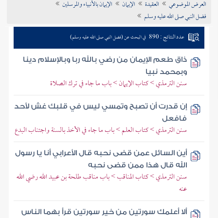
العرض الموضوعي
العقيدة
الإيمان
الإيمان بالأنبياء والمرسلين
تراجم الأعلام
فضل النبي صلى الله عليه وسلم
عدد النتائج : 890
في البحث عن (فضل النبي صلى الله عليه وسلم)
ذاق طعم الإيمان من رضي بالله ربا وبالإسلام دينا
وبمحمد نبيا
سنن الترمذي > كتاب الإيمان > باب ما جاء في ترك الصلاة
إن قدرت أن تصبح وتمسي ليس في قلبك غش لأحد
فافعل
سنن الترمذي > كتاب العلم > باب ما جاء في الأخذ بالسنة واجتناب البدع
أين السائل عمن قضى نحبه قال الأعرابي أنا يا رسول
الله قال هذا ممن قضى نحبه
سنن الترمذي > كتاب المناقب > باب مناقب طلحة بن عبيد الله رضي الله
عنه
ألا أعلمك سورتين من خير سورتين قرأ بهما الناس