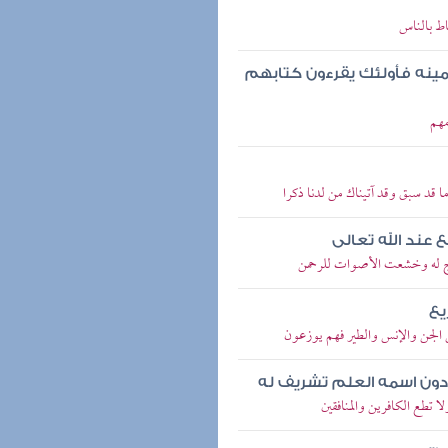
اط بالناس
مينه فأولئك يقرءون كتابهم
مهم
 قد سبق وقد آتيناك من لدنا ذكرا
 عند الله تعالى
عوج له وخشعت الأصوات للرحمن
يع
 الجن والإنس والطير فهم يوزعون
 دون اسمه العلم تشريف له
لا تطع الكافرين والمنافقين