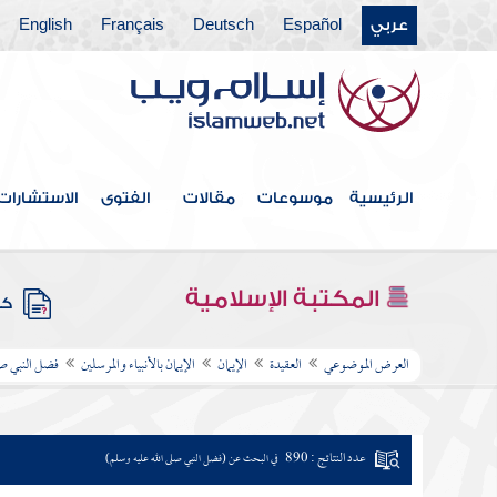
عربي
Español
Deutsch
Français
English
الرئيسية
موسوعات
مقالات
الفتوى
الاستشارات
المكتبة الإسلامية
كتب
العرض الموضوعي
العقيدة
الإيمان
الإيمان بالأنبياء والمرسلين
فضل النبي صل
عدد النتائج : 890
في البحث عن (فضل النبي صلى الله عليه وسلم)