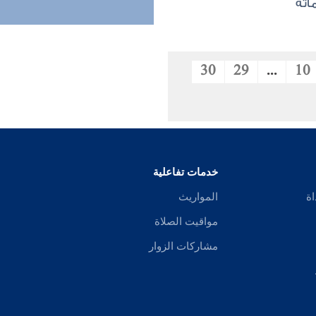
اته
30
29
...
10
خدمات تفاعلية
اة
المواريث
مواقيت الصلاة
مشاركات الزوار