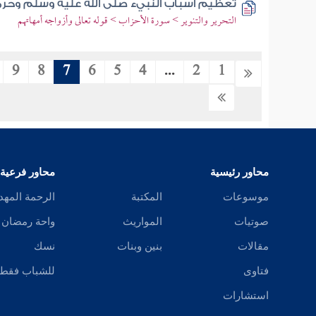
تعظيم أسباب النبيء صلى الله عليه وسلم وحرم
التحرير والتنوير > سورة الأحزاب > قوله تعالى وأزواجه أمهاتهم
9
8
7
6
5
4
...
2
1
محاور رئيسية
محاور فرعية
موسوعات
المكتبة
الرحمة المهد
صوتيات
المواريث
واحة رمضان
مقالات
بنين وبنات
نسك
فتاوى
للشباب فقط
استشارات