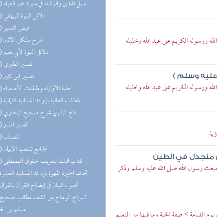
(16) سبل الهدى والرشاد في سيرة خير العباد
(16) دلائل النبوة للبيهقي
(15) فيض القدير
(15) شرح مشكل الآثار
الله ورسوله الكريم على عبد الله وخليله
(15) دلائل النبوة لأبي نعيم
(15) تفسير الطبري
(14) تفسير ابن كثير
عليه وسلم )
الله ورسوله الكريم على عبد الله وخليله
(13) حلية الأولياء وطبقات الأصفياء
(12) المطالب العالية بزوائد المسانيد الثمانية
(11) فتح الباري شرح صحيح البخاري
(11) تفسير المنار
ؤية
(11) المصنف
(10) الجامع لشعب الإيمان
م منجدل في الطين
(10) كتاب الشفا بتعريف حقوق المصطفى
 مبعث رسول الله صلى الله عليه وسلم وذكر
(9) إتحاف الخيرة المهرة بزوائد المسانيد العشرة
(9) أضواء البيان في إيضاح القرآن بالقرآن
مسلم بن ال
يوم القيامة > صفة الجنة وما فيها من النعيم