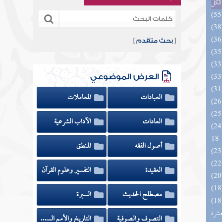
الكل
[
بحث متقدم
]
العرض الموضوعي
العبادات
المعاملات
العادات
الآداب الشرعية
الزخار المعروف بمسند البزار 10 -
18
أصول الفقه
المنطق
العقيدة
التفسير وعلوم القرآن
مصطلح الحديث
السيرة
المهرة بالفوائد المبتكرة من أطراف
عشرة
التصوف والصوفية
التاريخ والأمم السابقة