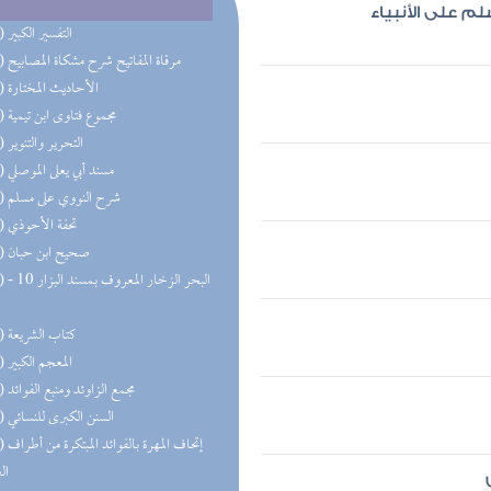
م على الأنبياء
(55) التفسير الكبير
(38) مرقاة المفاتيح شرح مشكاة المصابيح
(36) الأحاديث المختارة
(35) مجموع فتاوى ابن تيمية
(33) التحرير والتنوير
(33) مسند أبي يعلى الموصلي
(31) شرح النووي على مسلم
(26) تحفة الأحوذي
(25) صحيح ابن حبان
(24) البحر 
(23) كتاب الشريعة
(22) المعجم الكبير
(20) مجمع الزاوئد ومنبع الفوائد
(18) السنن الكبرى للنسائي
(18) إتحاف 
ال