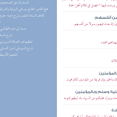
(8) المستدرك على الصحيحين
ى وردت فيها > فصل في كلام أهل الجنة
(8) فتح القدير الجامع بين فني الرواية والدراية
 من أنفسهم
ا
منين إذ بعث فيهم رسولا من أنفسهم
(8) مسند أبي داود الطيالسي
(7) شرح السنة
(7) تعظيم قدر الصلاة للمروزي
بهداهم اقتده
(7) شرح السيوطي لسنن النسائي
(7) المعجم الأوسط
لاته
بالمؤمنين
ك بالحق وإن فريقا من المؤمنين لكارهون
 عليه وسلم وبالمؤمنين
منه وينزل عليكم من السماء ماء ليطهركم به
دة
بوا لله وللرسول إذا دعاكم لما يحييكم