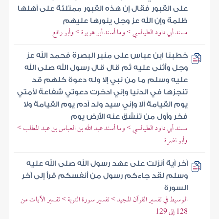
على القبور فقال إن هذه القبور ممتلئة على أهلها
ظلمة وإن الله عز وجل ينورها عليهم
مسند أبي داود الطيالسي > وما أسند أبو هريرة > وأبو رافع
خطبنا ابن عباس على منبر البصرة فحمد الله عز
وجل وأثنى عليه ثم قال قال رسول الله صلى الله
عليه وسلم ما من نبي إلا وله دعوة كلهم قد
تنجزها في الدنيا وإني ادخرت دعوتي شفاعة لأمتي
يوم القيامة ألا وإني سيد ولد آدم يوم القيامة ولا
فخر وأول من تنشق عنه الأرض يوم
مسند أبي داود الطيالسي > وما أسند عبد الله بن العباس بن عبد المطلب >
وأبو نضرة
آخر آية أنزلت على عهد رسول الله صلى الله عليه
وسلم لقد جاءكم رسول من أنفسكم قرأ إلى آخر
السورة
الوسيط في تفسير القرآن المجيد > تفسير سورة التوبة > تفسير الآيات من
128 إلى 129