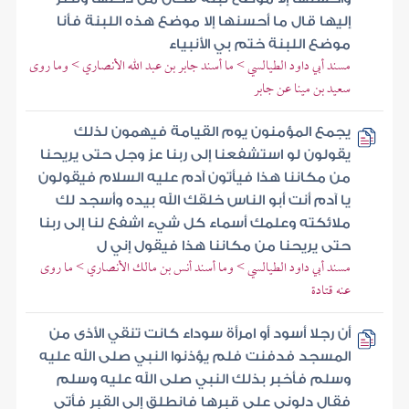
إليها قال ما أحسنها إلا موضع هذه اللبنة فأنا
موضع اللبنة ختم بي الأنبياء
مسند أبي داود الطيالسي > ما أسند جابر بن عبد الله الأنصاري > وما روى
سعيد بن مينا عن جابر
يجمع المؤمنون يوم القيامة فيهمون لذلك
يقولون لو استشفعنا إلى ربنا عز وجل حتى يريحنا
من مكاننا هذا فيأتون آدم عليه السلام فيقولون
يا آدم أنت أبو الناس خلقك الله بيده وأسجد لك
ملائكته وعلمك أسماء كل شيء اشفع لنا إلى ربنا
حتى يريحنا من مكاننا هذا فيقول إني ل
مسند أبي داود الطيالسي > وما أسند أنس بن مالك الأنصاري > ما روى
عنه قتادة
أن رجلا أسود أو امرأة سوداء كانت تنقي الأذى من
المسجد فدفنت فلم يؤذنوا النبي صلى الله عليه
وسلم فأخبر بذلك النبي صلى الله عليه وسلم
فقال دلوني على قبرها فانطلق إلى القبر فأتى