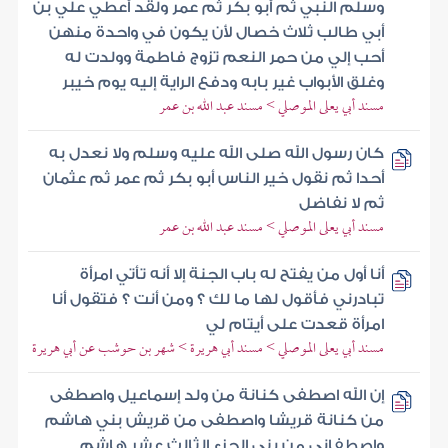
وسلم النبي ثم أبو بكر ثم عمر ولقد أعطي علي بن
أبي طالب ثلاث خصال لأن يكون في واحدة منهن
أحب إلي من حمر النعم تزوج فاطمة وولدت له
وغلق الأبواب غير بابه ودفع الراية إليه يوم خيبر
مسند أبي يعلى الموصلي > مسند عبد الله بن عمر
كان رسول الله صلى الله عليه وسلم ولا نعدل به
أحدا ثم نقول خير الناس أبو بكر ثم عمر ثم عثمان
ثم لا نفاضل
مسند أبي يعلى الموصلي > مسند عبد الله بن عمر
أنا أول من يفتح له باب الجنة إلا أنه تأتي امرأة
تبادرني فأقول لها ما لك ؟ ومن أنت ؟ فتقول أنا
امرأة قعدت على أيتام لي
مسند أبي يعلى الموصلي > مسند أبي هريرة > شهر بن حوشب عن أبي هريرة
إن الله اصطفى كنانة من ولد إسماعيل واصطفى
من كنانة قريشا واصطفى من قريش بني هاشم
واصطفاني من بني الجزء الثالث عشر هاشم