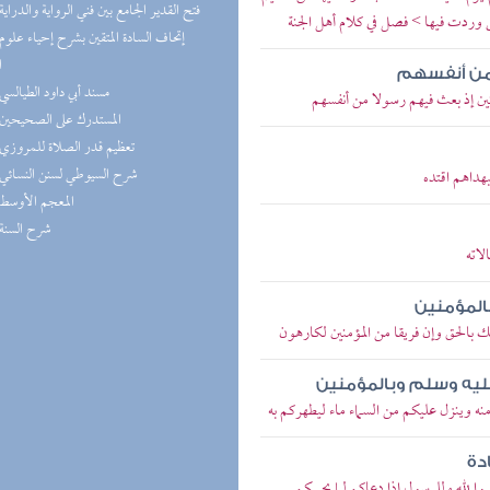
(8) فتح القدير الجامع بين فني الرواية والدراية
ى وردت فيها > فصل في كلام أهل الجنة
ا
 من أنفسهم
(8) مسند أبي داود الطيالسي
منين إذ بعث فيهم رسولا من أنفسهم
(8) المستدرك على الصحيحين
(7) تعظيم قدر الصلاة للمروزي
(7) شرح السيوطي لسنن النسائي
بهداهم اقتده
(7) المعجم الأوسط
(7) شرح السنة
لاته
بالمؤمنين
ك بالحق وإن فريقا من المؤمنين لكارهون
 عليه وسلم وبالمؤمنين
منه وينزل عليكم من السماء ماء ليطهركم به
دة
بوا لله وللرسول إذا دعاكم لما يحييكم