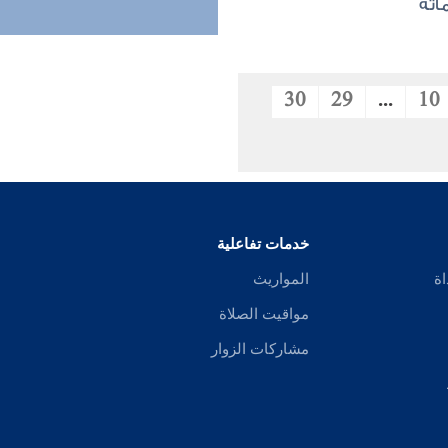
اته
30
29
...
10
خدمات تفاعلية
اة
المواريث
مواقيت الصلاة
مشاركات الزوار