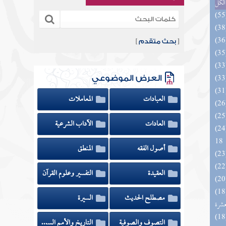
الكل
[
بحث متقدم
]
العرض الموضوعي
العبادات
المعاملات
العادات
الآداب الشرعية
الزخار المعروف بمسند البزار 10 -
18
أصول الفقه
المنطق
العقيدة
التفسير وعلوم القرآن
المهرة بالفوائد المبتكرة من أطراف
مصطلح الحديث
السيرة
عشرة
التصوف والصوفية
التاريخ والأمم السابقة