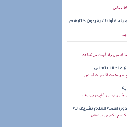
اط بالناس
مينه فأولئك يقرءون كتابهم
مهم
 قد سبق وقد آتيناك من لدنا ذكرا
 عند الله تعالى
عوج له وخشعت الأصوات للرحمن
يع
 الجن والإنس والطير فهم يوزعون
 دون اسمه العلم تشريف له
لا تطع الكافرين والمنافقين