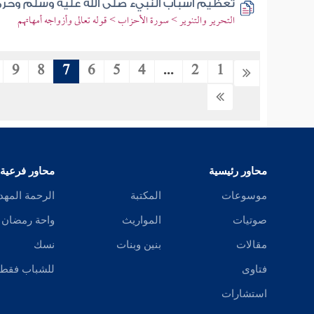
تعظيم أسباب النبيء صلى الله عليه وسلم وحرم
التحرير والتنوير > سورة الأحزاب > قوله تعالى وأزواجه أمهاتهم
9
8
7
6
5
4
...
2
1
محاور رئيسية
محاور فرعية
موسوعات
المكتبة
الرحمة المهد
صوتيات
المواريث
واحة رمضان
مقالات
بنين وبنات
نسك
فتاوى
للشباب فقط
استشارات