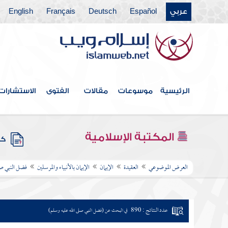
عربي
Español
Deutsch
Français
English
الرئيسية
موسوعات
مقالات
الفتوى
الاستشارات
المكتبة الإسلامية
كتب
العرض الموضوعي
العقيدة
الإيمان
الإيمان بالأنبياء والمرسلين
فضل النبي صل
عدد النتائج : 890
في البحث عن (فضل النبي صلى الله عليه وسلم)