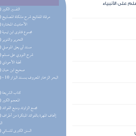
م على الأنبياء
(55) التفسير الكبير
(38) مرقاة المفاتيح شرح مشكاة المصابيح
(36) الأحاديث المختارة
(35) مجموع فتاوى ابن تيمية
(33) التحرير والتنوير
(33) مسند أبي يعلى الموصلي
(31) شرح النووي على مسلم
(26) تحفة الأحوذي
(25) صحيح ابن حبان
(24) البحر 
(23) كتاب الشريعة
(22) المعجم الكبير
(20) مجمع الزاوئد ومنبع الفوائد
(18) إتحاف 
ال
(18) السنن الكبرى للنسائي