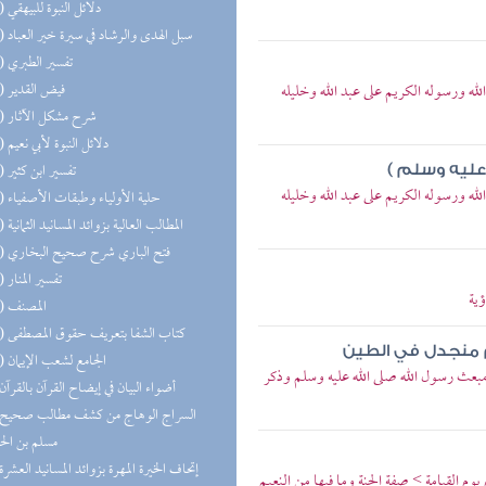
(16) دلائل النبوة للبيهقي
(16) سبل الهدى والرشاد في سيرة خير العباد
(15) تفسير الطبري
(15) فيض القدير
الله ورسوله الكريم على عبد الله وخليله
(15) شرح مشكل الآثار
(15) دلائل النبوة لأبي نعيم
(14) تفسير ابن كثير
عليه وسلم )
الله ورسوله الكريم على عبد الله وخليله
(13) حلية الأولياء وطبقات الأصفياء
(12) المطالب العالية بزوائد المسانيد الثمانية
(11) فتح الباري شرح صحيح البخاري
(11) تفسير المنار
ؤية
(11) المصنف
(10) كتاب الشفا بتعريف حقوق المصطفى
م منجدل في الطين
(10) الجامع لشعب الإيمان
 مبعث رسول الله صلى الله عليه وسلم وذكر
(9) أضواء البيان في إيضاح القرآن بالقرآن
مسلم بن ال
(9) إتحاف الخيرة المهرة بزوائد المسانيد العشرة
يوم القيامة > صفة الجنة وما فيها من النعيم