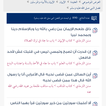
العرض الموضوعي
العقيدة
الإيمان
الإيمان بالأنبياء والمرسلين
تراجم الأعلام
فضل النبي صلى الله عليه وسلم
عدد النتائج : 890
في البحث عن (فضل النبي صلى الله عليه وسلم)
ذاق طعم الإيمان من رضي بالله ربا وبالإسلام دينا
وبمحمد نبيا
سنن الترمذي > كتاب الإيمان > باب ما جاء في ترك الصلاة
إن قدرت أن تصبح وتمسي ليس في قلبك غش لأحد
فافعل
سنن الترمذي > كتاب العلم > باب ما جاء في الأخذ بالسنة واجتناب البدع
أين السائل عمن قضى نحبه قال الأعرابي أنا يا رسول
الله قال هذا ممن قضى نحبه
سنن الترمذي > كتاب المناقب > باب مناقب طلحة بن عبيد الله رضي الله
عنه
ألا أعلمك سورتين من خير سورتين قرأ بهما الناس