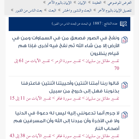
العرض الموضوعي
العقيدة
الإيمان
الإيمان باليوم الآخر
تراجم الأعلام
تفصيل الإيمان باليوم الآخر
البعث والنشور والحشر
البعث
بعث الناس من القبور
عدد النتائج : 1887
في البحث عن (بعث الناس من القبور)
ونفخ في الصور فصعق من في السماوات ومن في
الأرض إلا من شاء الله ثم نفخ فيه أخرى فإذا هم
قيام ينظرون
تفسير مقاتل بن سليمان > تفسير سورة الزمر > تفسير الآيات من 61 إلى
70
قالوا ربنا أمتنا اثنتين وأحييتنا اثنتين فاعترفنا
بذنوبنا فهل إلى خروج من سبيل
تفسير مقاتل بن سليمان > تفسير سورة غافر > تفسير الآيات من 11 إلى 15
لا جرم أنما تدعونني إليه ليس له دعوة في الدنيا
ولا في الآخرة وأن مردنا إلى الله وأن المسرفين هم
أصحاب النار
تفسير مقاتل بن سليمان > تفسير سورة غافر > تفسير الآيات من 38 إلى 43