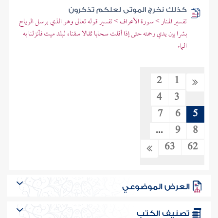
كذلك نخرج الموتى لعلكم تذكرون
تفسير المنار > سورة الأعراف > تفسير قوله تعالى وهو الذي يرسل الرياح
بشرا بين يدي رحمته حتى إذا أقلت سحابا ثقالا سقناه لبلد ميت فأنزلنا به
الماء
2
1
4
3
7
6
5
...
9
8
63
62
العرض الموضوعي
تصنيف الكتب