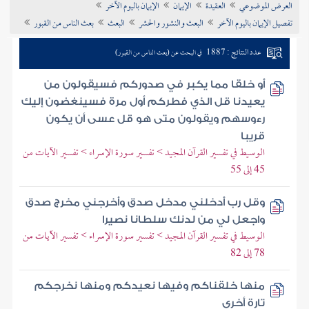
العرض الموضوعي
العقيدة
الإيمان
الإيمان باليوم الآخر
تراجم الأعلام
تفصيل الإيمان باليوم الآخر
البعث والنشور والحشر
البعث
بعث الناس من القبور
عدد النتائج : 1887
في البحث عن (بعث الناس من القبور)
أو خلقا مما يكبر في صدوركم فسيقولون من
يعيدنا قل الذي فطركم أول مرة فسينغضون إليك
رءوسهم ويقولون متى هو قل عسى أن يكون
قريبا
الوسيط في تفسير القرآن المجيد > تفسير سورة الإسراء > تفسير الآيات من
45 إلى 55
وقل رب أدخلني مدخل صدق وأخرجني مخرج صدق
واجعل لي من لدنك سلطانا نصيرا
الوسيط في تفسير القرآن المجيد > تفسير سورة الإسراء > تفسير الآيات من
78 إلى 82
منها خلقناكم وفيها نعيدكم ومنها نخرجكم
تارة أخرى