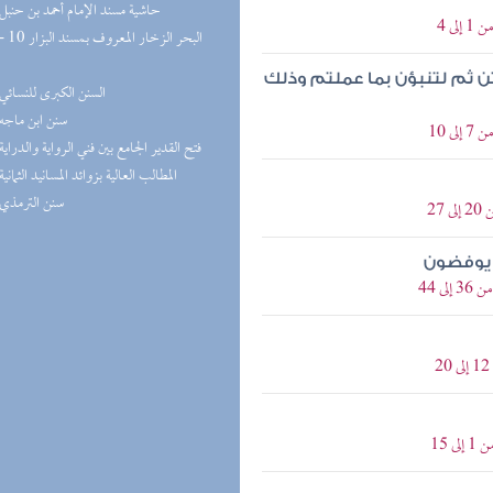
(9) حاشية مسند الإمام أحمد بن حنبل
ى 4
ثن ثم لتنبؤن بما عملتم وذلك
(8) السنن الكبرى للنسائي
(7) سنن ابن ماجه
 10
(7) فتح القدير الجامع بين فني الرواية والدراية
(7) المطالب العالية بزوائد المسانيد الثمانية
(7) سنن الترمذي
27
 يوفضون
ى 44
 15