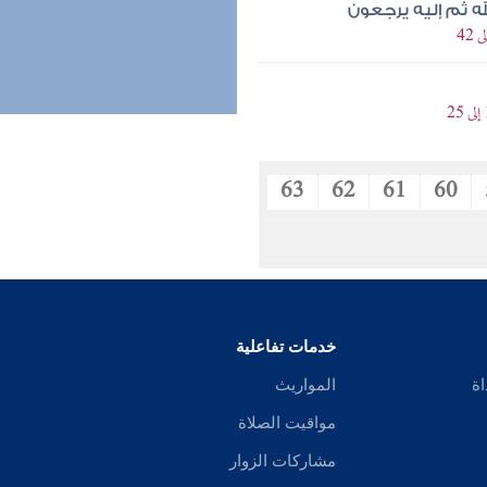
ه ثم إليه يرجعون
63
62
61
60
خدمات تفاعلية
اة
المواريث
مواقيت الصلاة
مشاركات الزوار