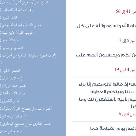
(62) تفسير القرآن العزيز لابن أبي زمنين
(59) إعراب القرآن للنحاس
 56
(51) الدر المنثور
(45) معاني القرآن وإعرابه للزجاج
ه الله ونسوه والله على كل
(29) غريب القرآن لابن قتيبة
(26) زهرة التفاسير
لى 7
(23) التحرير والتنوير
(23) إتحاف 
ون لكم ويحسبون أنهم على
ال
ى 19
(20) التفسير الكبير
(17) في ظلال القرآن
إذ قالوا لقومهم إنا برآء
(17) تفسير عبد الرزاق
يننا وبينكم العداوة
(16) مسند الإمام أحمد
اهيم لأبيه لأستغفرن لك وما
(16) تفسير الطبري
 أ
(15) أضواء البيان في إيضاح القرآن بالقرآن
لى 6
(13) تفسير ابن أبي حاتم
(12) عمدة القاري شرح صحيح البخاري
دهم يوم القيامة كما
(9) صحيح ابن حبان