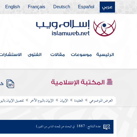
عربي
Español
Deutsch
Français
English
الرئيسية
موسوعات
مقالات
الفتوى
الاستشارات
المكتبة الإسلامية
كتب
العرض الموضوعي
العقيدة
الإيمان
الإيمان باليوم الآخر
تفصيل الإيمان باليو
عدد النتائج : 1887
في البحث عن (بعث الناس من القبور)