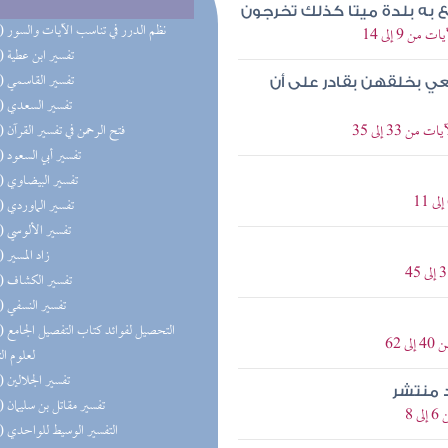
ابع به بلدة ميتا كذلك تخرجون
(82) نظم الدرر في تناسب الآيات والسور
 9 إلى 14
(80) تفسير ابن عطية
(75) تفسير القاسمي
 يعي بخلقهن بقادر على أن
(75) تفسير السعدي
33 إلى 35
(74) فتح الرحمن في تفسير القرآن
(73) تفسير أبي السعود
(73) تفسير البيضاوي
(73) تفسير الماوردي
(73) تفسير الألوسي
(73) زاد المسير
(73) تفسير الكشاف
(73) تفسير النسفي
(73) التحص
62
لعلوم ال
(73) تفسير الجلالين
 منتشر
(65) تفسير مقاتل بن سليمان
8
(63) التفسير الوسيط للواحدي