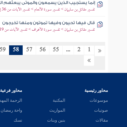
إنما يستجيب الذين يسمعون والموتى يبعثهم الل
تفسير مقاتل بن سليمان > تفسير سورة الأنعام > تفسير الآيات من 36 إلى 42
قال فيها تحيون وفيها تموتون ومنها تخرجون
تفسير مقاتل بن سليمان > تفسير سورة الأعراف > تفسير الآيات من 19 إلى 25
59
58
57
56
55
...
2
1
محاور رئيسية
محاور فرعية
موسوعات
المكتبة
الرحمة المهد
صوتيات
المواريث
واحة رمضان
مقالات
بنين وبنات
نسك