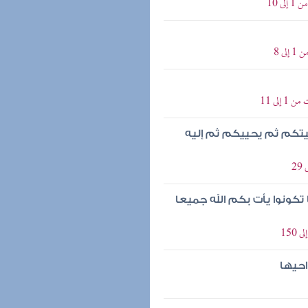
 10
ى 8
إلى 11
يتكم ثم يحييكم ثم إليه
تكونوا يأت بكم الله جميعا
احيها