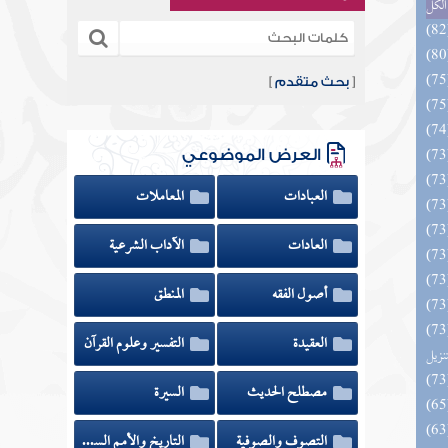
الكل
[
بحث متقدم
]
العرض الموضوعي
العبادات
المعاملات
العادات
الآداب الشرعية
أصول الفقه
المنطق
يل لفوائد كتاب التفصيل الجامع
العقيدة
التفسير وعلوم القرآن
تنزيل
مصطلح الحديث
السيرة
التصوف والصوفية
التاريخ والأمم السابقة