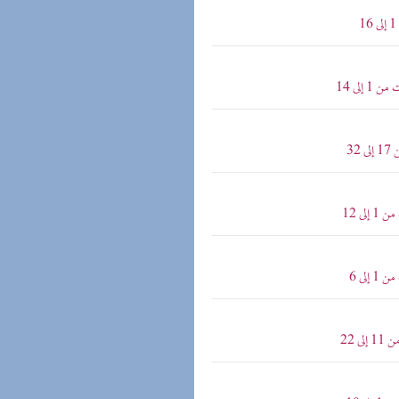
إلى 14
3
ى 12
لى 6
 22