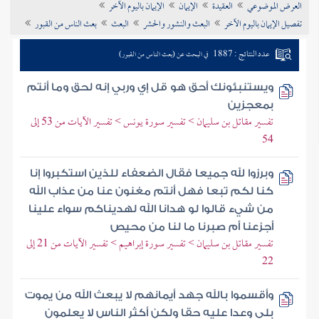
العرض الموضوعي
العقيدة
الإيمان
الإيمان باليوم الآخر
تراجم الأعلام
تفصيل الإيمان باليوم الآخر
البعث والنشور والحشر
البعث
بعث الناس من القبور
عدد النتائج : 1887
في البحث عن (بعث الناس من القبور)
ويستنبئونك أحق هو قل إي وربي إنه لحق وما أنتم
بمعجزين
تفسير مقاتل بن سليمان > تفسير سورة يونس > تفسير الآيات من 53 إلى
54
وبرزوا لله جميعا فقال الضعفاء للذين استكبروا إنا
كنا لكم تبعا فهل أنتم مغنون عنا من عذاب الله
من شيء قالوا لو هدانا الله لهديناكم سواء علينا
أجزعنا أم صبرنا ما لنا من محيص
تفسير مقاتل بن سليمان > تفسير سورة إبراهيم > تفسير الآيات من 21 إلى
22
وأقسموا بالله جهد أيمانهم لا يبعث الله من يموت
بلى وعدا عليه حقا ولكن أكثر الناس لا يعلمون