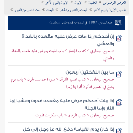
العرض الموضوعي
العقيدة
الإيمان
الإيمان باليوم الآخر
تراجم الأعلام
تفصيل الإيمان باليوم الآخر
البعث والنشور والحشر
البعث
بعث الناس من القبور
عدد النتائج : 1887
في البحث عن (بعث الناس من القبور)
إن أحدكم إذا مات عرض عليه مقعده بالغداة
والعشي
صحيح البخاري > كتاب الجنائز > باب الميت يعرض عليه مقعده بالغداة
والعشي
ما بين النفختين أربعون
صحيح البخاري > كتاب تفسير القرآن > سورة عم يتساءلون > باب يوم
ينفخ في الصور فتأتون أفواجا زمرا
إذا مات أحدكم عرض عليه مقعده غدوة وعشيا إما
النار وإما الجنة
صحيح البخاري > كتاب الرقاق > باب سكرات الموت
إذا كان يوم القيامة دفع الله عز وجل إلى كل