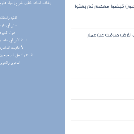
الحون قبضوا معهم ثم بعثوا
ا
(4) الفقيه والمتفقه
(4) سنن أبي داود
(4) عون المعبود
هل الأرض صرفت عن عمار
(4) السنة لابن أبي عاصم
(4) الأحاديث المختارة
(3) المستدرك على الصحيحين
(3) التحرير والتنوير