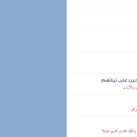
لحين على نياتهم
 والآيات
واق
تخذ الله إبراهيم خليلا