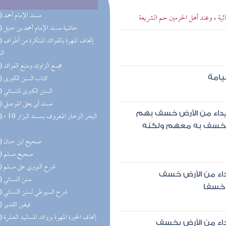
(50) مسند الإمام أحمد
اثية ، وعند أهل الحرمين حم الشريعة
(32) حاشية مسند الإمام أحمد بن حنبل
(31) إتحاف 
ال
(27) مجمع الزاوئد ومنبع الفوائد
(20) كتاب السنن الكبرى
يامة
(19) السنن الكبرى للنسائي
(18) مسند أبي يعلى الموصلي
بيداء من الأرض خسف بهم
(17) البحر 
 يخسف به معهم ولكنه
(16) صحيح ابن حبان
(15) صحيح مسلم
(15) شرح النووي على مسلم
يداء من الأرض خسف
(13) سنن النسائي
خسفا
(13) شرح السيوطي لسنن النسائي
(11) فيض القدير
(10) إتحاف الخيرة المهرة بزوائد المسانيد العشرة
داء من الأرض يخسف