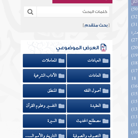
الكل
المهرة بالفوائد المبتكرة من أطراف
[
بحث متقدم
]
عشرة
العرض الموضوعي
العبادات
المعاملات
الزخار المعروف بمسند البزار 10 -
العادات
الآداب الشرعية
18
أصول الفقه
المنطق
العقيدة
التفسير وعلوم القرآن
مصطلح الحديث
السيرة
التصوف والصوفية
التاريخ والأمم السابقة