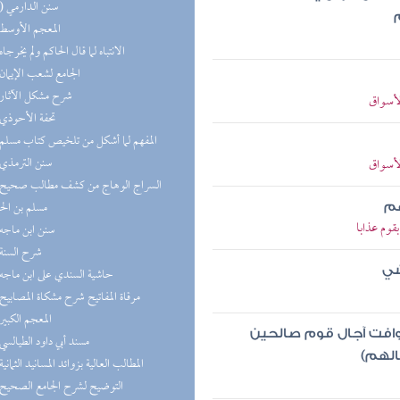
(10) سنن الدارمي
(8) المعجم الأوسط
(8) الانتباه لما قال الحاكم ولم يخرجاه
(8) الجامع لشعب الإيمان
(8) شرح مشكل الآثار
لأسواق
(7) تحفة الأحوذي
(7) المفهم لما أشكل من تلخيص كتاب مسلم
(7) سنن الترمذي
لأسواق
مسلم بن ال
هم
قوم عذابا
(6) سنن ابن ماجه
(6) شرح السنة
شي
(6) حاشية السندي على ابن ماجه
(6) مرقاة المفاتيح شرح مشكاة المصابيح
(6) المعجم الكبير
 فوافت آجال قوم صالحين
(5) مسند أبي داود الطيالسي
الهم)
(5) المطالب العالية بزوائد المسانيد الثمانية
(5) التوضيح لشرح الجامع الصحيح