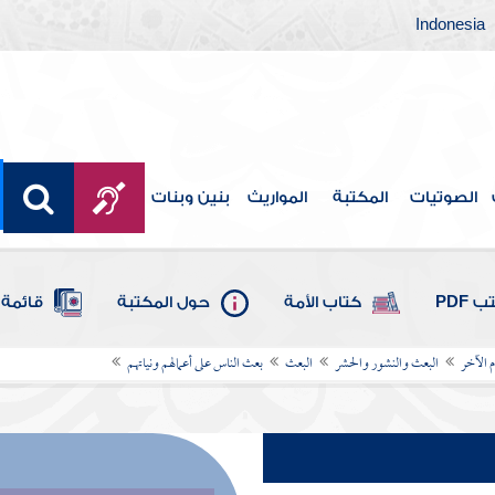
Indonesia
الصوتيات
المكتبة
المواريث
بنين وبنات
 PDF
كتاب الأمة
حول المكتبة
قائمة 
م الآخر
البعث والنشور والحشر
البعث
بعث الناس على أعمالهم ونياتهم