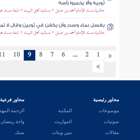
ثوبيه وألا يخمروا رأسه
حاشية مسند الإمام أحمد بن حنبل > مسانيد أهل البيت > تتمة مسند عبد 
يغسل بماء وسدر وأن يكفن في ثوبين وقال لا ت
حاشية مسند الإمام أحمد بن حنبل > مسانيد أهل البيت > تتمة مسند عبد 
11
10
9
8
7
6
...
2
1
محاور رئيسية
محاور فرعية
موسوعات
المكتبة
الرحمة المهد
صوتيات
المواريث
واحة رمضان
مقالات
بنين وبنات
نسك