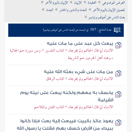
العرض الموضوعي
العقيدة
الإيمان
الإيمان باليوم الآخر
تراجم الأعلام
تفصيل الإيمان باليوم الآخر
البعث والنشور والحشر
البعث
بعث الناس على أعمالهم ونياتهم
عدد النتائج : 507
في البحث عن (بعث الناس على أعمالهم ونياتهم)
يبعث كل عبد على ما مات عليه
الانتباه لما قال الحاكم ولم يخرجاه > كتاب التفسير > ومن سورة حم الجاثية
، وعند أهل الحرمين حم الشريعة
من مات على شيء بعثه الله عليه
الانتباه لما قال الحاكم ولم يخرجاه > كتاب الرقاق
يخسف به معهم ولكنه يبعث على نيته يوم
القيامة
الانتباه لما قال الحاكم ولم يخرجاه > كتاب الفتن والملاحم
يعوذ عائذ بالبيت فيبعث إليه بعث فإذا كانوا
ببيداء من الأرض خسف بهم فقلت يا رسول الله