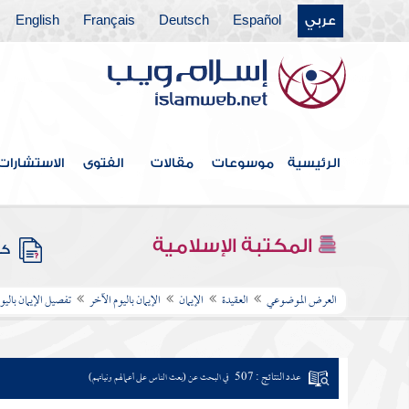
عربي
Español
Deutsch
Français
English
الرئيسية
موسوعات
مقالات
الفتوى
الاستشارات
المكتبة الإسلامية
كتب
العرض الموضوعي
العقيدة
الإيمان
الإيمان باليوم الآخر
تفصيل الإيمان باليو
عدد النتائج : 507
في البحث عن (بعث الناس على أعمالهم ونياتهم)