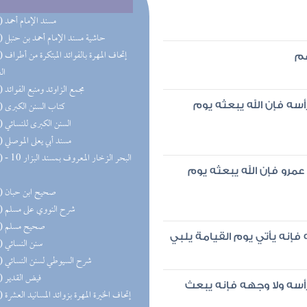
(50) مسند الإمام أحمد
(32) حاشية مسند الإمام أحمد بن حنبل
(31) إتحاف 
هم
ال
(27) مجمع الزاوئد ومنبع الفوائد
(20) كتاب السنن الكبرى
أسه فإن الله يبعثه يوم
(19) السنن الكبرى للنسائي
(18) مسند أبي يعلى الموصلي
(17) البحر 
عمرو فإن الله يبعثه يوم
(16) صحيح ابن حبان
(15) شرح النووي على مسلم
(15) صحيح مسلم
 فإنه يأتي يوم القيامة يلبي
(13) سنن النسائي
(13) شرح السيوطي لسنن النسائي
(11) فيض القدير
رأسه ولا وجهه فإنه يبعث
(10) إتحاف الخيرة المهرة بزوائد المسانيد العشرة