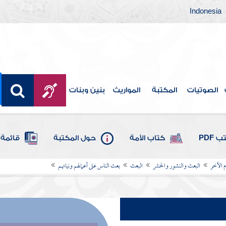
Indonesia
الصوتيات
المكتبة
المواريث
بنين وبنات
 PDF
كتاب الأمة
حول المكتبة
قائمة 
م الآخر
البعث والنشور والحشر
البعث
بعث الناس على أعمالهم ونياتهم