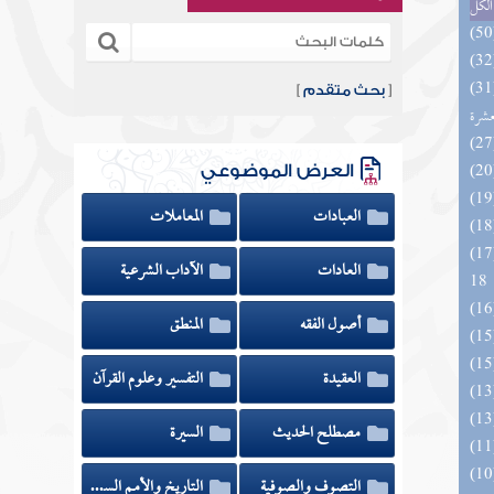
الكل
المهرة بالفوائد المبتكرة من أطراف
[
بحث متقدم
]
عشرة
العرض الموضوعي
العبادات
المعاملات
الزخار المعروف بمسند البزار 10 -
العادات
الآداب الشرعية
18
أصول الفقه
المنطق
العقيدة
التفسير وعلوم القرآن
مصطلح الحديث
السيرة
التصوف والصوفية
التاريخ والأمم السابقة