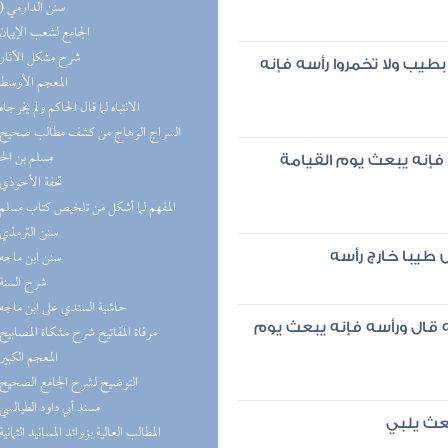
(10) سنن الدارمي
(8) الجامع لشعب الإيمان
(8) شرح مشكل الآثار
طيب ولا تخمروا رأسه فإنه
(8) المعجم الأوسط
(8) الانتباه لما قال الحاكم ولم يخرجاه
مسلم بن ال
 فإنه يبعث يوم القيامة
(7) تحفة الأحوذي
(7) المفهم لما أشكل من تلخيص كتاب مسلم
(7) سنن الترمذي
(6) سنن ابن ماجه
 طيبا خارج رأسه
(6) شرح السنة
(6) حاشية السندي على ابن ماجه
قال ورأسه فإنه يبعث يوم
(6) مرقاة المفاتيح شرح مشكاة المصابيح
(6) المعجم الكبير
(5) التوضيح لشرح الجامع الصحيح
(5) مسند أبي داود الطيالسي
بعث يلبي
(5) المطالب العالية بزوائد المسانيد الثمانية