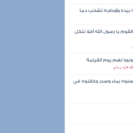
ه بيده وأوداجه تشخب دما
وم يا رسول الله أفلا نتكل
نورا لهم يوم القيامة
ه عليه وسلم
غسلوه بماء وسدر وكفنوه في