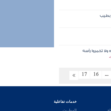
 بطيب
ولا تخمروا رأسه
ت
17
16
...
خدمات تفاعلية
اة
المواريث