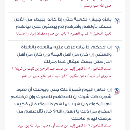
صلى الله عليه وسلم
يغزو جيش الكعبة حتى إذا كانوا ببيداء من الأرض
خسف بأولهم وآخرهم ثم يبعثون على نياتهم
تغليق التعليق > كتاب الصوم > باب من صام رمضان إيمانا واحتسابا
إن أحدكم إذا مات عرض عليه مقعده بالغداة
والعشي إن كان من أهل الجنة وإن كان من أهل
النار حتى يبعث فيقال هذا منزلك
مسند الشاميين > ما انتهى إلينا من مسند عبد الرحمن بن ثابت بن ثوبان >
ما روى ابن ثوبان ، عن المكيين > ابن ثوبان عن نافع مولى ابن عمر
إن الناس اليوم شجرة ذات جنى ويوشك أن تعود
شجرة ذات شوك إن ناقدتهم ناقدوك وإن تركتهم
لم يتركوك وإن هربت منهم طلبوك قال فكيف
المخرج من ذلك يا رسول الله؟ قال تقرضهم من
عرضك ليوم فاقتك
مسند الشاميين > ما انتهى إلينا من مسند أبي وهب عبيد الله بن عبيد