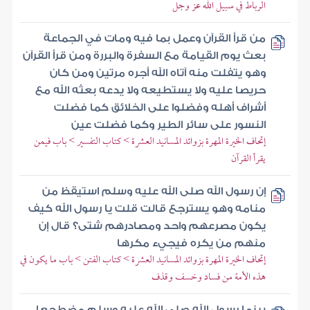
الرباط في سبيل الله عز وجل
من قرأ القرآن وعمل بما فيه ومات في الجماعة
بعث يوم القيامة مع السفرة والبررة ومن قرأ القرآن
وهو يتفلت منه آتاه الله أجره مرتين ومن كان
حريصا عليه ولا يستطيعه ولا يدعه بعثه الله مع
أشراف أهله وفضلوا على الخلائق كما فضلت
النسور على سائر الطير وكما فضلت عين
إتحاف الخيرة المهرة بزوائد المسانيد العشرة > كتاب التفسير > باب فيمن
يقرأ القرآن
إن رسول الله صلى الله عليه وسلم استيقظ من
منامه وهو يسترجع قالت قلت يا رسول الله كيف
يكون مصرعهم واحد ومصادرهم شتى؟ قال إن
منهم من يكره فيجيء مكرها
إتحاف الخيرة المهرة بزوائد المسانيد العشرة > كتاب الفتن > باب ما يكون في
هذه الأمة من فساد وخسف وقذف
بينما رسول الله صلى الله عليه وسلم مضطجعا