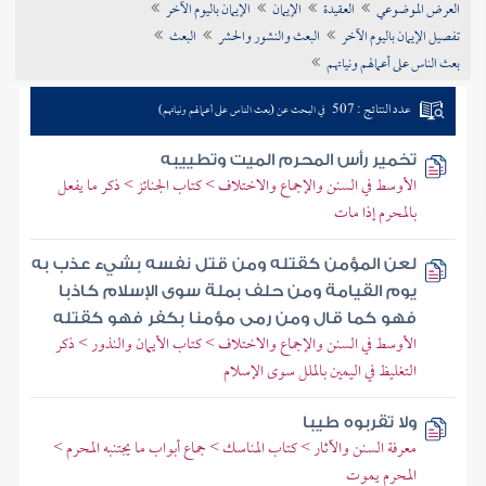
العرض الموضوعي
العقيدة
الإيمان
الإيمان باليوم الآخر
تراجم الأعلام
تفصيل الإيمان باليوم الآخر
البعث والنشور والحشر
البعث
بعث الناس على أعمالهم ونياتهم
عدد النتائج : 507
في البحث عن (بعث الناس على أعمالهم ونياتهم)
تخمير رأس المحرم الميت وتطييبه
الأوسط في السنن والإجماع والاختلاف > كتاب الجنائز > ذكر ما يفعل
بالمحرم إذا مات
لعن المؤمن كقتله ومن قتل نفسه بشيء عذب به
يوم القيامة ومن حلف بملة سوى الإسلام كاذبا
فهو كما قال ومن رمى مؤمنا بكفر فهو كقتله
الأوسط في السنن والإجماع والاختلاف > كتاب الأيمان والنذور > ذكر
التغليظ في اليمين بالملل سوى الإسلام
ولا تقربوه طيبا
معرفة السنن والآثار > كتاب المناسك > جماع أبواب ما يجتنبه المحرم >
المحرم يموت