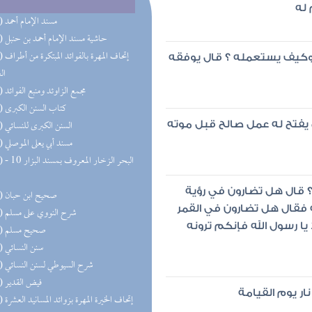
 له
(50) مسند الإمام أحمد
(32) حاشية مسند الإمام أحمد بن حنبل
(31) إتحاف 
لله وكيف يستعمله ؟ قال يوفقه
ال
(27) مجمع الزاوئد ومنبع الفوائد
(20) كتاب السنن الكبرى
(19) السنن الكبرى للنسائي
ل يفتح له عمل صالح قبل موته
(18) مسند أبي يعلى الموصلي
(17) البحر 
 ؟ قال هل تضارون في رؤية
(16) صحيح ابن حبان
 فقال هل تضارون في القمر
(15) شرح النووي على مسلم
 يا رسول الله فإنكم ترونه
(15) صحيح مسلم
(13) سنن النسائي
(13) شرح السيوطي لسنن النسائي
(11) فيض القدير
ر يوم القيامة
(10) إتحاف الخيرة المهرة بزوائد المسانيد العشرة