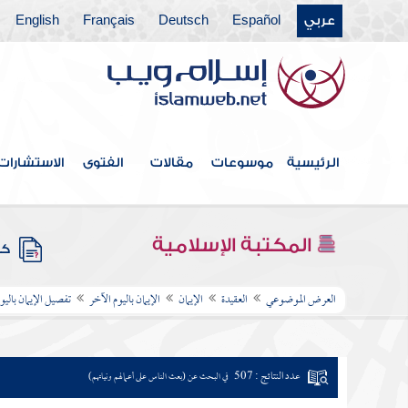
عربي
Español
Deutsch
Français
English
الرئيسية
موسوعات
مقالات
الفتوى
الاستشارات
المكتبة الإسلامية
كتب
العرض الموضوعي
العقيدة
الإيمان
الإيمان باليوم الآخر
تفصيل الإيمان باليو
عدد النتائج : 507
في البحث عن (بعث الناس على أعمالهم ونياتهم)