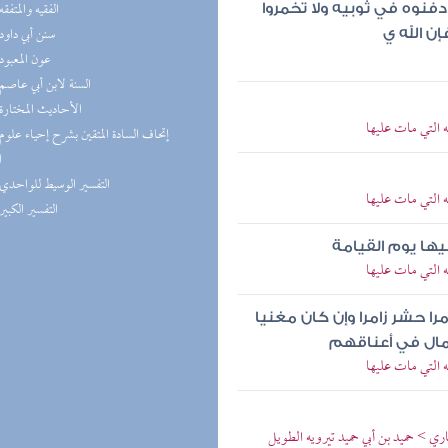
(4) الفقيه والمتفقه
فنوه في ثوبيه ولا تخمروا
(4) سنن أبي داود
ن الله ي
(4) عون المعبود
(4) السنة لابن أبي عاصم
(4) الأحاديث المختارة
ته التي مات عليها
ا
(3) التفسير الوسيط للواحدي
ته التي مات عليها
(3) التفسير الكبير
يها يوم القيامة
ته التي مات عليها
ا حشر زامرا وإن كان مغنيا
أعمال في أعناقهم
ته التي مات عليها
ري > حميد بن أبي حميد تيرويه الطويل