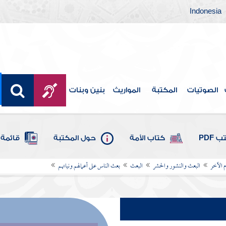
Indonesia
الصوتيات
المكتبة
المواريث
بنين وبنات
 PDF
كتاب الأمة
حول المكتبة
قائمة 
م الآخر
البعث والنشور والحشر
البعث
بعث الناس على أعمالهم ونياتهم