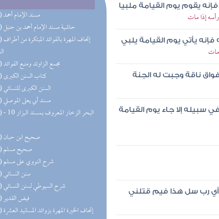
نه يقوم يوم القيامة ملبيا
(50) مسند الإمام أحمد
أسه إذا مات
(32) حاشية مسند الإمام أحمد بن حنبل
(31) إتحاف 
 فإنه يأتي يوم القيامة يلبي
 مات
ال
(27) مجمع الزاوئد ومنبع الفوائد
(20) كتاب السنن الكبرى
اق ناقة وجبت له الجنة
(19) السنن الكبرى للنسائي
(18) مسند أبي يعلى الموصلي
ي سبيله إلا جاء يوم القيامة
(17) البحر 
(16) صحيح ابن حبان
(15) صحيح مسلم
(15) شرح النووي على مسلم
(13) سنن النسائي
(13) شرح السيوطي لسنن النسائي
أي رب سل هذا فيم قتلني
(11) فيض القدير
(10) إتحاف الخيرة المهرة بزوائد المسانيد العشرة