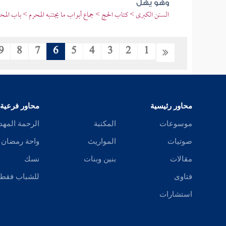
وهو يهل
السنن الكبرى > كتاب الحج > جماع أبواب ما يجتنبه المحرم > باب الم
9
8
7
6
5
4
3
2
1
محاور رئيسية
محاور فرعية
موسوعات
المكتبة
الرحمة المهد
صوتيات
المواريث
واحة رمضان
مقالات
بنين وبنات
نسك
فتاوى
للشباب فقط
استشارات