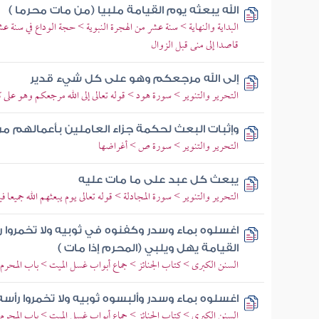
الله يبعثه يوم القيامة ملبيا (من مات محرما )
البداية والنهاية > سنة عشر من الهجرة النبوية > حجة الوداع في سنة 
قاصدا إلى منى قبل الزوال
إلى الله مرجعكم وهو على كل شيء قدير
التحرير والتنوير > سورة هود > قوله تعالى إلى الله مرجعكم وهو على 
وإثبات البعث لحكمة جزاء العاملين بأعمالهم من
التحرير والتنوير > سورة ص > أغراضها
يبعث كل عبد على ما مات عليه
التحرير والتنوير > سورة المجادلة > قوله تعالى يوم يبعثهم الله جميعا ف
اغسلوه بماء وسدر وكفنوه في ثوبيه ولا تخمروا ر
القيامة يهل ويلبي (المحرم إذا مات )
السنن الكبرى > كتاب الجنائز > جماع أبواب غسل الميت > باب المحر
اغسلوه بماء وسدر وألبسوه ثوبيه ولا تخمروا رأسه 
السنن الكبرى > كتاب الجنائز > جماع أبواب غسل الميت > باب المحر