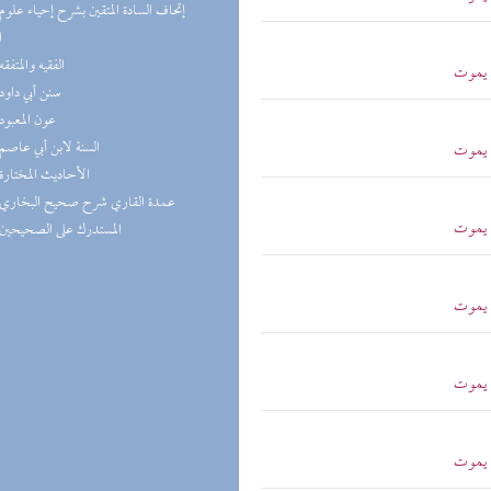
ا
(4) الفقيه والمتفقه
م يموت
(4) سنن أبي داود
(4) عون المعبود
(4) السنة لابن أبي عاصم
م يموت
(4) الأحاديث المختارة
(3) عمدة القاري شرح صحيح البخاري
م يموت
(3) المستدرك على الصحيحين
م يموت
م يموت
م يموت