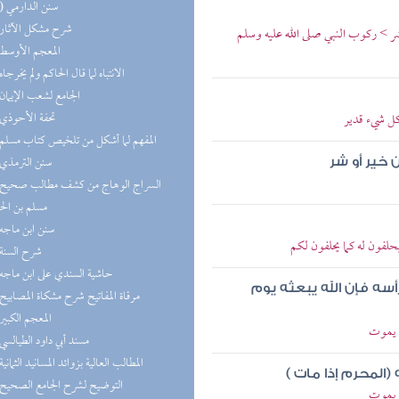
(10) سنن الدارمي
(8) شرح مشكل الآثار
عشر > ركوب النبي صلى الله عليه وسلم
(8) المعجم الأوسط
(8) الانتباه لما قال الحاكم ولم يخرجاه
(8) الجامع لشعب الإيمان
(7) تحفة الأحوذي
كل شيء قدير
(7) المفهم لما أشكل من تلخيص كتاب مسلم
(7) سنن الترمذي
 خير أو شر
مسلم بن ال
(6) سنن ابن ماجه
يحلفون له كما يحلفون لكم
(6) شرح السنة
(6) حاشية السندي على ابن ماجه
أسه فإن الله يبعثه يوم
(6) مرقاة المفاتيح شرح مشكاة المصابيح
(6) المعجم الكبير
م يموت
(5) مسند أبي داود الطيالسي
(5) المطالب العالية بزوائد المسانيد الثمانية
(المحرم إذا مات )
(5) التوضيح لشرح الجامع الصحيح
م يموت