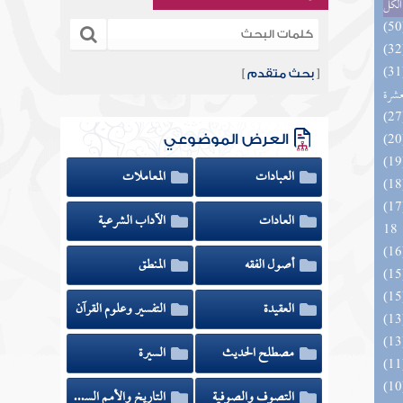
الكل
المهرة بالفوائد المبتكرة من أطراف
[
بحث متقدم
]
عشرة
العرض الموضوعي
العبادات
المعاملات
الزخار المعروف بمسند البزار 10 -
العادات
الآداب الشرعية
18
أصول الفقه
المنطق
العقيدة
التفسير وعلوم القرآن
مصطلح الحديث
السيرة
التصوف والصوفية
التاريخ والأمم السابقة