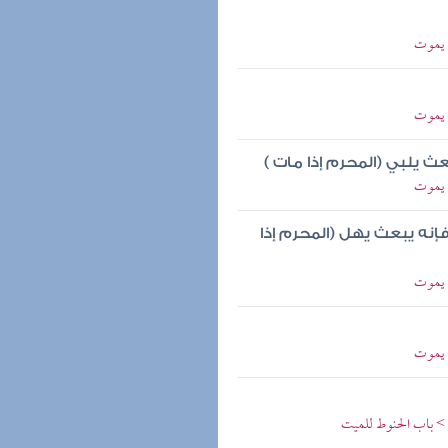
م يموت
م يموت
ث يلبي (المحرم إذا مات )
م يموت
فإنه يبعث يهل (المحرم إذا
م يموت
م يموت
 > باب الحنوط للميت