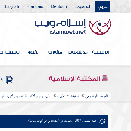
عربي
Español
Deutsch
Français
English
الرئيسية
موسوعات
مقالات
الفتوى
الاستشارات
المكتبة الإسلامية
كتب
العرض الموضوعي
العقيدة
الإيمان
الإيمان باليوم الآخر
تفصيل الإيمان باليو
عدد النتائج : 507
في البحث عن (بعث الناس على أعمالهم ونياتهم)