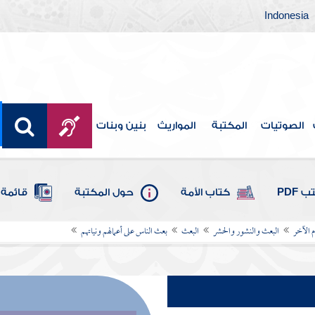
Indonesia
الصوتيات
المكتبة
المواريث
بنين وبنات
 PDF
كتاب الأمة
حول المكتبة
قائمة 
م الآخر
البعث والنشور والحشر
البعث
بعث الناس على أعمالهم ونياتهم