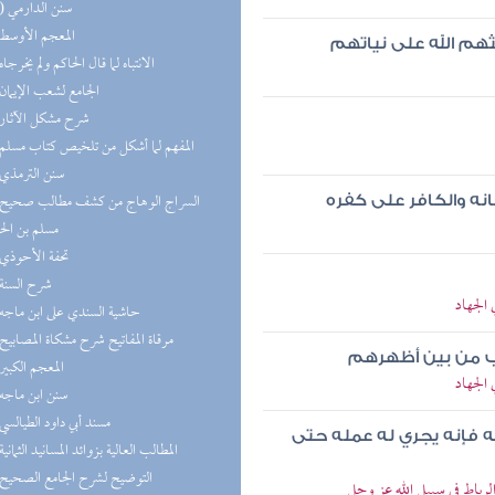
(10) سنن الدارمي
(8) المعجم الأوسط
هم الله على نياتهم
(8) الانتباه لما قال الحاكم ولم يخرجاه
(8) الجامع لشعب الإيمان
(8) شرح مشكل الآثار
(7) المفهم لما أشكل من تلخيص كتاب مسلم
(7) سنن الترمذي
نه والكافر على كفره
مسلم بن ال
(7) تحفة الأحوذي
(6) شرح السنة
 الجهاد
(6) حاشية السندي على ابن ماجه
(6) مرقاة المفاتيح شرح مشكاة المصابيح
ذاب من بين أظهرهم
(6) المعجم الكبير
 الجهاد
(6) سنن ابن ماجه
(5) مسند أبي داود الطيالسي
ه فإنه يجري له عمله حتى
(5) المطالب العالية بزوائد المسانيد الثمانية
(5) التوضيح لشرح الجامع الصحيح
الرباط في سبيل الله عز وجل