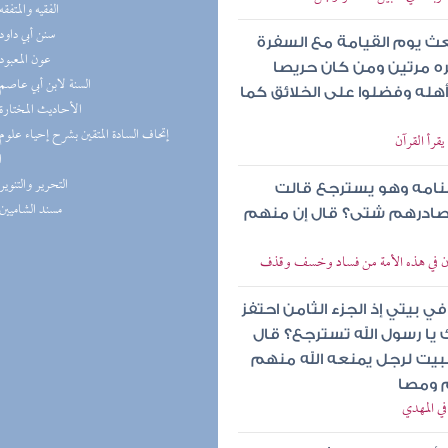
(4) الفقيه والمتفقه
(4) سنن أبي داود
عث يوم القيامة مع السفرة
(4) عون المعبود
أجره مرتين ومن كان حريصا
(4) السنة لابن أبي عاصم
أهله وفضلوا على الخلائق كما
(4) الأحاديث المختارة
قرأ القرآن
ا
(3) التحرير والتنوير
منامه وهو يسترجع قالت
(3) مسند الشاميين
صادرهم شتى؟ قال إن منهم
يكون في هذه الأمة من فساد وخسف وقذف
 بيتي إذ الجزء الثامن احتفز
يا رسول الله تسترجع؟ قال
بيت لرجل يمنعه الله منهم
م ومصا
في المهدي