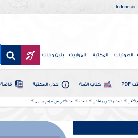
Indonesia
الصوتيات
المكتبة
المواريث
بنين وبنات
 PDF
كتاب الأمة
حول المكتبة
قائمة 
م الآخر
البعث والنشور والحشر
البعث
بعث الناس على أعمالهم ونياتهم