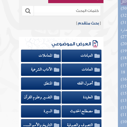
الكل
المهرة بالفوائد المبتكرة من أطراف
[
بحث متقدم
]
عشرة
العرض الموضوعي
العبادات
المعاملات
الزخار المعروف بمسند البزار 10 -
العادات
الآداب الشرعية
18
أصول الفقه
المنطق
العقيدة
التفسير وعلوم القرآن
مصطلح الحديث
السيرة
التصوف والصوفية
التاريخ والأمم السابقة