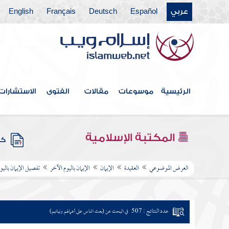
عربي
Español
Deutsch
Français
English
الرئيسية
موسوعات
مقالات
الفتوى
الاستشارات
المكتبة الإسلامية
كتب
العرض الموضوعي
العقيدة
الإيمان
الإيمان باليوم الآخر
تفصيل الإيمان باليو
عدد النتائج : 507
في البحث عن (بعث الناس على أعمالهم ونياتهم)