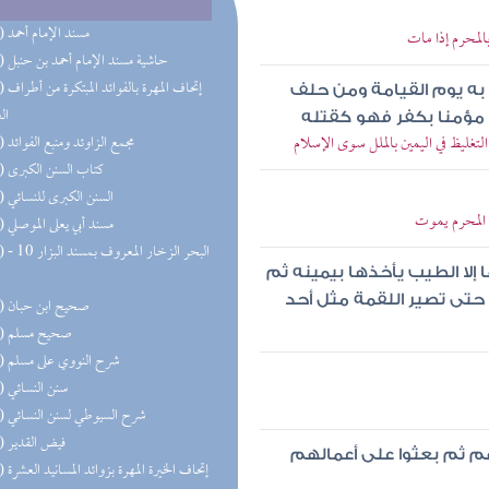
(50) مسند الإمام أحمد
المحرم إذا مات
(32) حاشية مسند الإمام أحمد بن حنبل
(31) إتحاف 
ه يوم القيامة ومن حلف
ال
 مؤمنا بكفر فهو كقتله
تغليظ في اليمين بالملل سوى الإسلام
(27) مجمع الزاوئد ومنبع الفوائد
(20) كتاب السنن الكبرى
(19) السنن الكبرى للنسائي
> المحرم يموت
(18) مسند أبي يعلى الموصلي
(17) البحر 
ا إلا الطيب يأخذها بيمينه ثم
حتى تصير اللقمة مثل أحد
(16) صحيح ابن حبان
(15) صحيح مسلم
(15) شرح النووي على مسلم
(13) سنن النسائي
(13) شرح السيوطي لسنن النسائي
(11) فيض القدير
يهم ثم بعثوا على أعمالهم
(10) إتحاف الخيرة المهرة بزوائد المسانيد العشرة