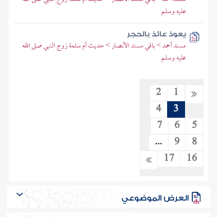
عليه وسلم
يعوذ عائذ بالحجر
مسند أحمد > باقي مسند الأنصار > حديث أم سلمة زوج النبي صلى الله
عليه وسلم
2
1
4
3
7
6
5
...
9
8
17
16
العرض الموضوعي