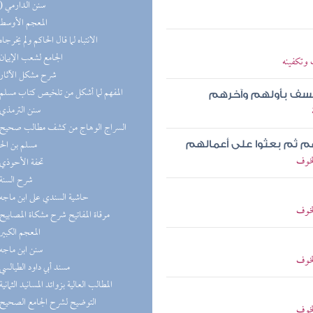
(10) سنن الدارمي
(8) المعجم الأوسط
(8) الانتباه لما قال الحاكم ولم يخرجاه
(8) الجامع لشعب الإيمان
 وتكفينه
(8) شرح مشكل الآثار
(7) المفهم لما أشكل من تلخيص كتاب مسلم
يخسف بأولهم وآخرهم
(7) سنن الترمذي
مسلم بن ال
يهم ثم بعثوا على أعمالهم
لخوف
(7) تحفة الأحوذي
(6) شرح السنة
(6) حاشية السندي على ابن ماجه
لخوف
(6) مرقاة المفاتيح شرح مشكاة المصابيح
(6) المعجم الكبير
(6) سنن ابن ماجه
لخوف
(5) مسند أبي داود الطيالسي
(5) المطالب العالية بزوائد المسانيد الثمانية
(5) التوضيح لشرح الجامع الصحيح
لخوف