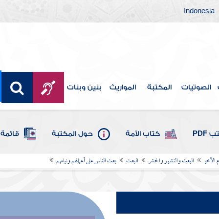
Indonesia
الصوتيات
المكتبة
المواريث
بنين وبنات
 PDF
كتاب الأمة
حول المكتبة
قائمة 
م الآخر
البعث والنشور والحشر
البعث
بعث الناس على أعمالهم ونياتهم