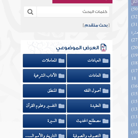
الكل
المهرة بالفوائد المبتكرة من أطراف
[
بحث متقدم
]
عشرة
العرض الموضوعي
العبادات
المعاملات
الزخار المعروف بمسند البزار 10 -
العادات
الآداب الشرعية
18
أصول الفقه
المنطق
العقيدة
التفسير وعلوم القرآن
مصطلح الحديث
السيرة
التصوف والصوفية
التاريخ والأمم السابقة