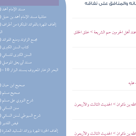
نه والمنافق على نفاقه
(50) مسند الإمام أحمد
(32) حاشية مسند الإمام أحمد بن حنبل
(31) إتحاف 
عند أهل الحرمين حم الشريعة > خلق الخلق
ال
(27) مجمع الزاوئد ومنبع الفوائد
(20) كتاب السنن الكبرى
(19) السنن الكبرى للنسائي
(18) مسند أبي يعلى الموصلي
(17) البحر 
عليه
(16) صحيح ابن حبان
(15) صحيح مسلم
(15) شرح النووي على مسلم
د الله بن ذكوان > الحديث الثالث والأربعون
(13) سنن النسائي
(13) شرح السيوطي لسنن النسائي
(11) فيض القدير
(10) إتحاف الخيرة المهرة بزوائد المسانيد العشرة
د الله بن ذكوان > الحديث الثالث والأربعون