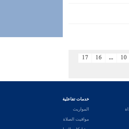
17
16
...
10
خدمات تفاعلية
اة
المواريث
مواقيت الصلاة