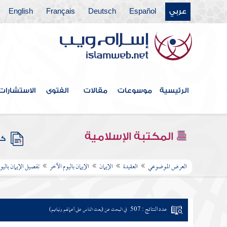
عربي
Español
Deutsch
Français
English
الرئيسية
موسوعات
مقالات
الفتوى
الاستشارات
المكتبة الإسلامية
كتب
العرض الموضوعي
العقيدة
الإيمان
الإيمان باليوم الآخر
تفصيل الإيمان باليو
عدد النتائج : 507
في البحث عن (بعث الناس على أعمالهم ونياتهم)