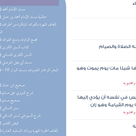
ء
(50) مسند الإمام أحمد
(32) حاشية مسند الإمام أحمد بن حنبل
(31) إتحاف 
ال
(27) مجمع الزاوئد ومنبع الفوائد
(20) كتاب السنن الكبرى
ه الصلاة والصيام
(19) السنن الكبرى للنسائي
(18) مسند أبي يعلى الموصلي
قها شيئا مات يوم يموت وهو
(17) البحر 
واهتم به
(16) صحيح ابن حبان
(15) شرح النووي على مسلم
ليس في نفسه أن يؤدي إليها
(15) صحيح مسلم
يوم القيامة وهو زان
(13) سنن النسائي
واهتم به
(13) شرح السيوطي لسنن النسائي
(11) فيض القدير
ه
(10) إتحاف الخيرة المهرة بزوائد المسانيد العشرة