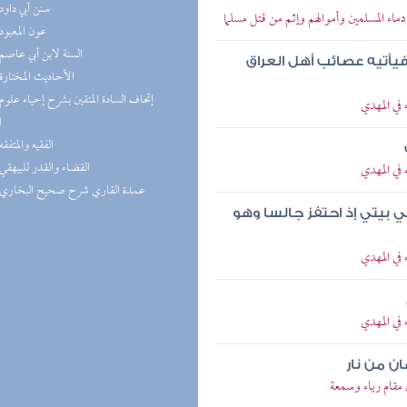
(4) سنن أبي داود
دماء المسلمين وأموالهم وإثم من قتل مسلما
(4) عون المعبود
(4) السنة لابن أبي عاصم
فيأتيه عصائب أهل العراق
(4) الأحاديث المختارة
 في المهدي
ا
(4) الفقيه والمتفقه
(3) القضاء والقدر للبيهقي
 في المهدي
(3) عمدة القاري شرح صحيح البخاري
 بيتي إذ احتفز جالسا وهو
 في المهدي
 في المهدي
ان من نار
 مقام رياء وسمعة