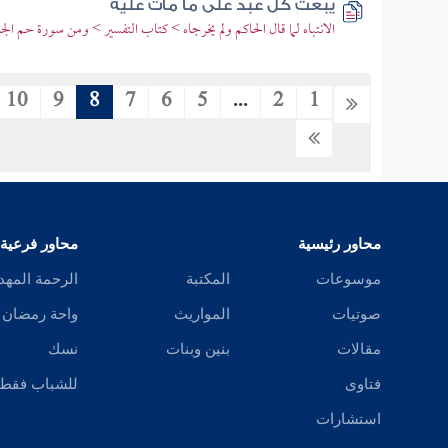
يبعث كل عبد على ما مات عليه
الانتباه لما قال الحاكم ولم يخرجاه > كتاب التفسير > ومن سورة حم الج
10
9
8
7
6
5
...
2
1
محاور رئيسية
محاور فرعية
موسوعات
المكتبة
الرحمة المهد
صوتيات
المواريث
واحة رمضان
مقالات
بنين وبنات
نسك
فتاوى
للشباب فقط
استشارات