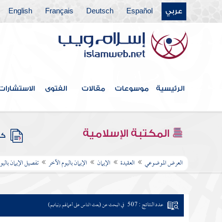
عربي
Español
Deutsch
Français
English
الرئيسية
موسوعات
مقالات
الفتوى
الاستشارات
المكتبة الإسلامية
كتب
العرض الموضوعي
العقيدة
الإيمان
الإيمان باليوم الآخر
تفصيل الإيمان باليو
عدد النتائج : 507
في البحث عن (بعث الناس على أعمالهم ونياتهم)