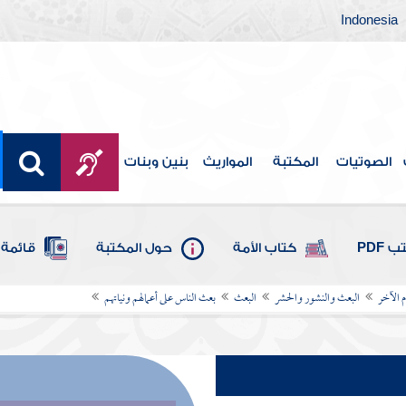
Indonesia
الصوتيات
المكتبة
المواريث
بنين وبنات
 PDF
كتاب الأمة
حول المكتبة
قائمة 
م الآخر
البعث والنشور والحشر
البعث
بعث الناس على أعمالهم ونياتهم