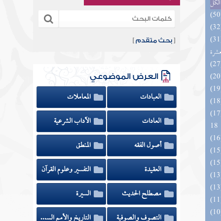
الكل
المهرة بالفوائد المبتكرة من أطراف
[
بحث متقدم
]
عشرة
العرض الموضوعي
العبادات
المعاملات
الزخار المعروف بمسند البزار 10 -
العادات
الآداب الشرعية
18
أصول الفقه
المنطق
العقيدة
التفسير وعلوم القرآن
مصطلح الحديث
السيرة
التصوف والصوفية
التاريخ والأمم السابقة