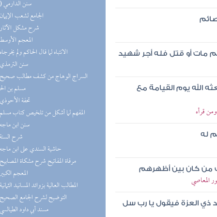
(10) سنن الدارمي
(8) الجامع لشعب الإيمان
صائم
(8) شرح مشكل الآثار
(8) المعجم الأوسط
(8) الانتباه لما قال الحاكم ولم يخرجاه
م مات أو قتل فله أجر شهيد
(7) سنن الترمذي
مسلم بن ال
ثه الله يوم القيامة مع
(7) تحفة الأحوذي
ومن قرأه
(7) المفهم لما أشكل من تلخيص كتاب مسلم
(6) سنن ابن ماجه
م له
(6) شرح السنة
(6) حاشية السندي على ابن ماجه
(6) مرقاة المفاتيح شرح مشكاة المصابيح
ذاب من كان بين أظهرهم
(6) المعجم الكبير
ور المعاصي
(5) المطالب العالية بزوائد المسانيد الثمانية
(5) التوضيح لشرح الجامع الصحيح
د ذي العزة فيقول يا رب سل
(5) مسند أبي داود الطيالسي