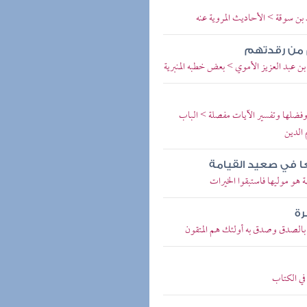
 بن سوقة > الأحاديث المروية عنه
م من رقدتهم
 بن عبد العزيز الأموي > بعض خطبه المنبرية
ا وفضلها وتفسير الآيات مفصلة > الباب
 الدين
عا في صعيد القيامة
ة هو موليها فاستبقوا الخيرات
رة
اء بالصدق وصدق به أولئك هم المتقون
 في الكتاب