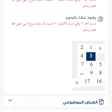
عليه وسلم
يعوذ عائذ بالحجر
مسند أحمد > باقي مسند الأنصار > حديث أم سلمة زوج النبي صلى الله
عليه وسلم
2
1
4
3
7
6
5
...
9
8
17
16
العرض الموضوعي