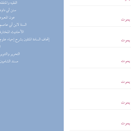
(4) الفقيه والمتفقه
(4) سنن أبي داود
(4) عون المعبود
م يموت
(4) السنة لابن أبي عاصم
(4) الأحاديث المختارة
م يموت
ا
(3) التحرير والتنوير
م يموت
(3) مسند الشاميين
م يموت
م يموت
م يموت