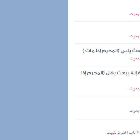
م يموت
م يموت
ث يلبي (المحرم إذا مات )
م يموت
فإنه يبعث يهل (المحرم إذا
م يموت
م يموت
 > باب الحنوط للميت