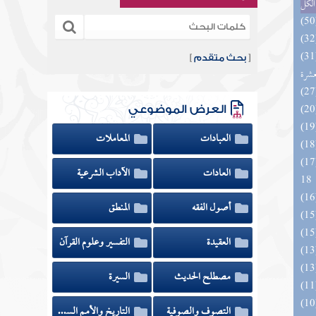
الكل
المهرة بالفوائد المبتكرة من أطراف
[
بحث متقدم
]
عشرة
العرض الموضوعي
العبادات
المعاملات
الزخار المعروف بمسند البزار 10 -
العادات
الآداب الشرعية
18
أصول الفقه
المنطق
العقيدة
التفسير وعلوم القرآن
مصطلح الحديث
السيرة
التصوف والصوفية
التاريخ والأمم السابقة