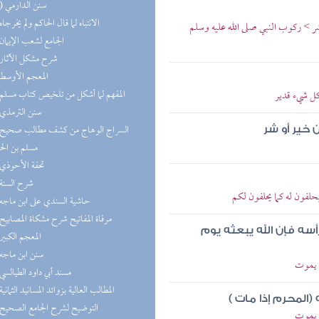
(10) سنن الدارمي
(8) الانتباه لما قال الحاكم ولم يخرجاه
عشر > ركوب النبي صلى الله عليه وسلم
(8) الجامع لشعب الإيمان
(8) شرح مشكل الآثار
(8) المعجم الأوسط
(7) المفهم لما أشكل من تلخيص كتاب مسلم
كل شيء قدير
(7) سنن الترمذي
 خير أو شر
مسلم بن ال
(7) تحفة الأحوذي
(6) شرح السنة
يحلفون له كما يحلفون لكم
(6) حاشية السندي على ابن ماجه
(6) مرقاة المفاتيح شرح مشكاة المصابيح
أسه فإن الله يبعثه يوم
(6) المعجم الكبير
(6) سنن ابن ماجه
م يموت
(5) مسند أبي داود الطيالسي
(5) المطالب العالية بزوائد المسانيد الثمانية
(المحرم إذا مات )
(5) التوضيح لشرح الجامع الصحيح
م يموت