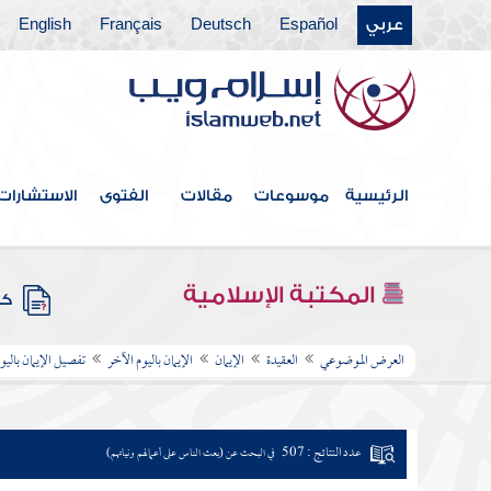
عربي
Español
Deutsch
Français
English
الرئيسية
موسوعات
مقالات
الفتوى
الاستشارات
المكتبة الإسلامية
كتب
العرض الموضوعي
العقيدة
الإيمان
الإيمان باليوم الآخر
تفصيل الإيمان باليو
عدد النتائج : 507
في البحث عن (بعث الناس على أعمالهم ونياتهم)