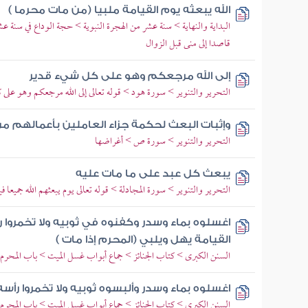
الله يبعثه يوم القيامة ملبيا (من مات محرما )
البداية والنهاية > سنة عشر من الهجرة النبوية > حجة الوداع في سنة 
قاصدا إلى منى قبل الزوال
إلى الله مرجعكم وهو على كل شيء قدير
التحرير والتنوير > سورة هود > قوله تعالى إلى الله مرجعكم وهو على 
وإثبات البعث لحكمة جزاء العاملين بأعمالهم من
التحرير والتنوير > سورة ص > أغراضها
يبعث كل عبد على ما مات عليه
التحرير والتنوير > سورة المجادلة > قوله تعالى يوم يبعثهم الله جميعا ف
اغسلوه بماء وسدر وكفنوه في ثوبيه ولا تخمروا ر
القيامة يهل ويلبي (المحرم إذا مات )
السنن الكبرى > كتاب الجنائز > جماع أبواب غسل الميت > باب المحر
اغسلوه بماء وسدر وألبسوه ثوبيه ولا تخمروا رأسه 
السنن الكبرى > كتاب الجنائز > جماع أبواب غسل الميت > باب المحر