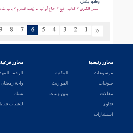
وهو يهل
السنن الكبرى > كتاب الحج > جماع أبواب ما يجتنبه المحرم > باب الم
9
8
7
6
5
4
3
2
1
محاور رئيسية
محاور فرعية
موسوعات
المكتبة
الرحمة المهد
صوتيات
المواريث
واحة رمضان
مقالات
بنين وبنات
نسك
فتاوى
للشباب فقط
استشارات