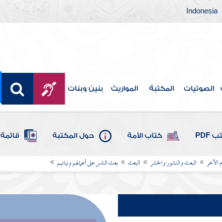
Indonesia
الصوتيات
المكتبة
المواريث
بنين وبنات
 PDF
كتاب الأمة
حول المكتبة
قائمة 
م الآخر
البعث والنشور والحشر
البعث
بعث الناس على أعمالهم ونياتهم