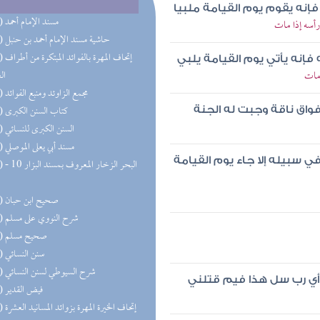
نه يقوم يوم القيامة ملبيا
(50) مسند الإمام أحمد
أسه إذا مات
(32) حاشية مسند الإمام أحمد بن حنبل
(31) إتحاف 
 فإنه يأتي يوم القيامة يلبي
 مات
ال
(27) مجمع الزاوئد ومنبع الفوائد
(20) كتاب السنن الكبرى
اق ناقة وجبت له الجنة
(19) السنن الكبرى للنسائي
(18) مسند أبي يعلى الموصلي
ي سبيله إلا جاء يوم القيامة
(17) البحر 
(16) صحيح ابن حبان
(15) شرح النووي على مسلم
(15) صحيح مسلم
(13) سنن النسائي
(13) شرح السيوطي لسنن النسائي
أي رب سل هذا فيم قتلني
(11) فيض القدير
(10) إتحاف الخيرة المهرة بزوائد المسانيد العشرة