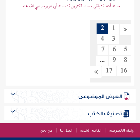
مسند أحمد > باقي مسند المكثرين > مسند أبي هريرة رضي الله عنه
2
1
4
3
7
6
5
...
9
8
17
16
العرض الموضوعي
تصنيف الكتب
وثيقة الخصوصية
اتفاقية الخدمة
اتصل بنا
من نحن