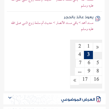
عليه وسلم
يعوذ عائذ بالحجر
مسند أحمد > باقي مسند الأنصار > حديث أم سلمة زوج النبي صلى الله
عليه وسلم
2
1
4
3
7
6
5
...
9
8
17
16
العرض الموضوعي