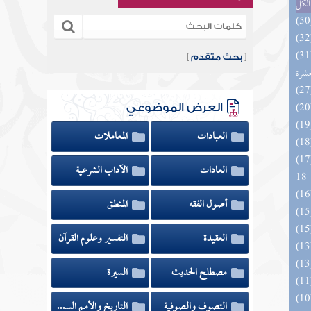
الكل
المهرة بالفوائد المبتكرة من أطراف
[
بحث متقدم
]
عشرة
العرض الموضوعي
العبادات
المعاملات
الزخار المعروف بمسند البزار 10 -
العادات
الآداب الشرعية
18
أصول الفقه
المنطق
العقيدة
التفسير وعلوم القرآن
مصطلح الحديث
السيرة
التصوف والصوفية
التاريخ والأمم السابقة