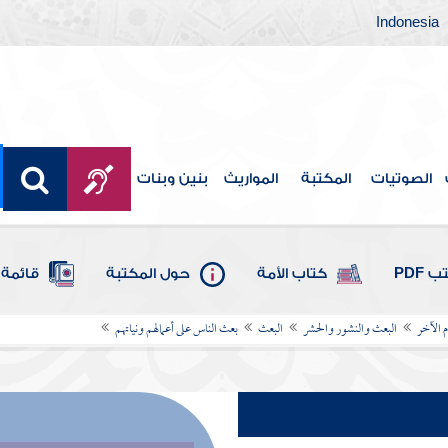
Indonesia
الصوتيات
المكتبة
المواريث
بنين وبنات
 PDF
كتاب الأمة
حول المكتبة
قائمة 
م الآخر
البعث والنشور والحشر
البعث
بعث الناس على أعمالهم ونياتهم