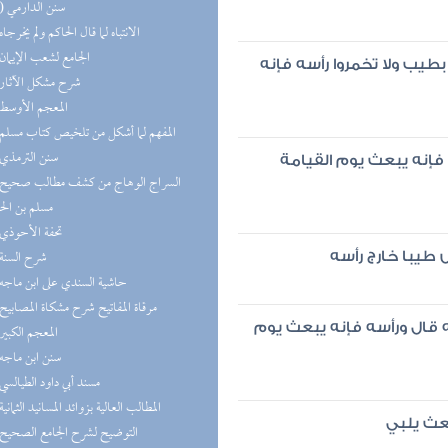
(10) سنن الدارمي
(8) الانتباه لما قال الحاكم ولم يخرجاه
(8) الجامع لشعب الإيمان
طيب ولا تخمروا رأسه فإنه
(8) شرح مشكل الآثار
(8) المعجم الأوسط
(7) المفهم لما أشكل من تلخيص كتاب مسلم
(7) سنن الترمذي
 فإنه يبعث يوم القيامة
مسلم بن ال
(7) تحفة الأحوذي
(6) شرح السنة
 طيبا خارج رأسه
(6) حاشية السندي على ابن ماجه
(6) مرقاة المفاتيح شرح مشكاة المصابيح
قال ورأسه فإنه يبعث يوم
(6) المعجم الكبير
(6) سنن ابن ماجه
(5) مسند أبي داود الطيالسي
(5) المطالب العالية بزوائد المسانيد الثمانية
بعث يلبي
(5) التوضيح لشرح الجامع الصحيح