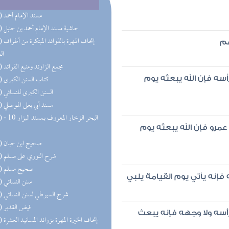
(50) مسند الإمام أحمد
(32) حاشية مسند الإمام أحمد بن حنبل
(31) إتحاف 
هم
ال
(27) مجمع الزاوئد ومنبع الفوائد
(20) كتاب السنن الكبرى
أسه فإن الله يبعثه يوم
(19) السنن الكبرى للنسائي
(18) مسند أبي يعلى الموصلي
(17) البحر 
عمرو فإن الله يبعثه يوم
(16) صحيح ابن حبان
(15) شرح النووي على مسلم
(15) صحيح مسلم
 فإنه يأتي يوم القيامة يلبي
(13) سنن النسائي
(13) شرح السيوطي لسنن النسائي
(11) فيض القدير
رأسه ولا وجهه فإنه يبعث
(10) إتحاف الخيرة المهرة بزوائد المسانيد العشرة