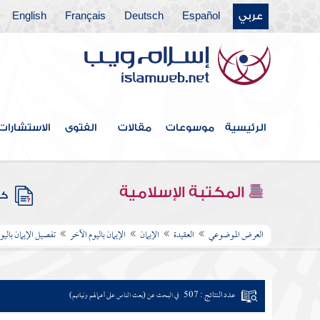
عربي
Español
Deutsch
Français
English
الرئيسية
موسوعات
مقالات
الفتوى
الاستشارات
المكتبة الإسلامية
كتب
العرض الموضوعي
العقيدة
الإيمان
الإيمان باليوم الآخر
تفصيل الإيمان باليو
عدد النتائج : 507
في البحث عن (بعث الناس على أعمالهم ونياتهم)