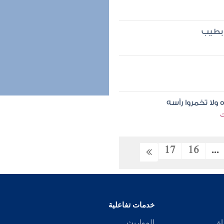
 بطيب
ولا تخمروا رأسه
ت
17
16
...
خدمات تفاعلية
اة
المواريث