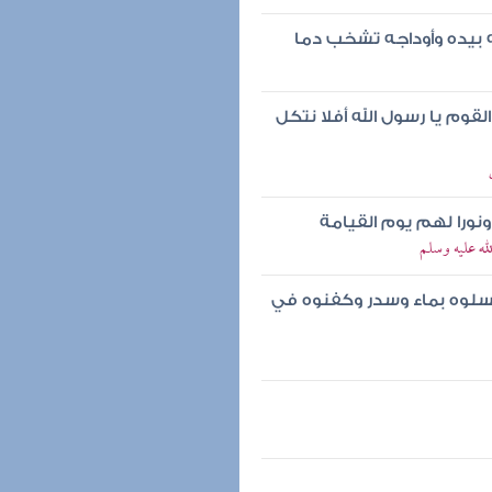
ه بيده وأوداجه تشخب دما
وم يا رسول الله أفلا نتكل
نورا لهم يوم القيامة
ه عليه وسلم
غسلوه بماء وسدر وكفنوه في