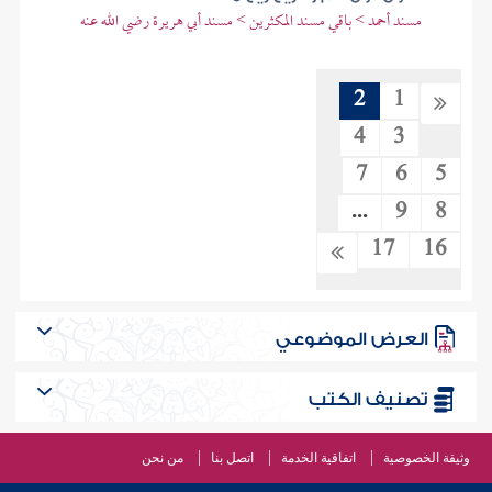
مسند أحمد > باقي مسند المكثرين > مسند أبي هريرة رضي الله عنه
2
1
4
3
7
6
5
...
9
8
17
16
العرض الموضوعي
تصنيف الكتب
وثيقة الخصوصية
اتفاقية الخدمة
اتصل بنا
من نحن