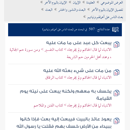
العرض الموضوعي
العقيدة
الإيمان
الإيمان باليوم الآخر
تراجم الأعلام
تفصيل الإيمان باليوم الآخر
البعث والنشور والحشر
البعث
بعث الناس على أعمالهم ونياتهم
عدد النتائج : 507
في البحث عن (بعث الناس على أعمالهم ونياتهم)
يبعث كل عبد على ما مات عليه
الانتباه لما قال الحاكم ولم يخرجاه > كتاب التفسير > ومن سورة حم الجاثية
، وعند أهل الحرمين حم الشريعة
من مات على شيء بعثه الله عليه
الانتباه لما قال الحاكم ولم يخرجاه > كتاب الرقاق
يخسف به معهم ولكنه يبعث على نيته يوم
القيامة
الانتباه لما قال الحاكم ولم يخرجاه > كتاب الفتن والملاحم
يعوذ عائذ بالبيت فيبعث إليه بعث فإذا كانوا
ببيداء من الأرض خسف بهم فقلت يا رسول الله